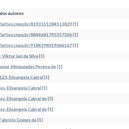
dos autores
//lattes.cnpq.br/8193111284513829
[1]
//lattes.cnpq.br/8844681795357306
[1]
//lattes.cnpq.br/9184398019066167
[1]
, Viktor Jan da Silva
[1]
unior, Melquiades Pereira de
[1]
ES, Elisangela Cabral
[1]
es, Elisangela Cabral
[1]
es, Elisangela Cabral de
[3]
es, Elisângela Cabral de
[1]
Fabrício Gomes de
[1]