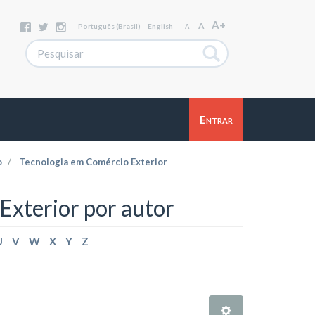
A+
A
|
Português (Brasil)
English
|
A-
Entrar
o
Tecnologia em Comércio Exterior
xterior por autor
U
V
W
X
Y
Z