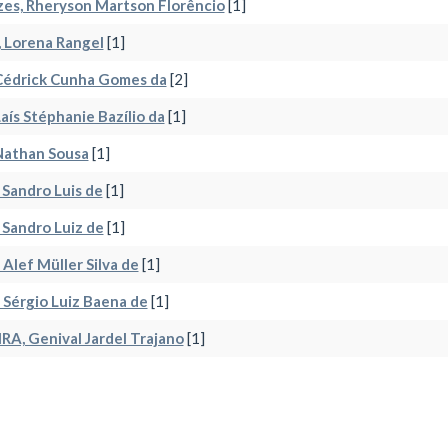
es, Rheryson Martson Florêncio
[1]
 Lorena Rangel
[1]
 Cédrick Cunha Gomes da
[2]
 Laís Stéphanie Bazílio da
[1]
 Nathan Sousa
[1]
 Sandro Luis de
[1]
 Sandro Luiz de
[1]
 Alef Müller Silva de
[1]
 Sérgio Luiz Baena de
[1]
RA, Genival Jardel Trajano
[1]