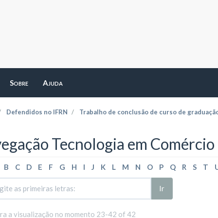
Sobre
Ajuda
Defendidos no IFRN
Trabalho de conclusão de curso de graduaçã
egação Tecnologia em Comércio E
B
C
D
E
F
G
H
I
J
K
L
M
N
O
P
Q
R
S
T
Ir
ara a visualização no momento 23-42 of 42