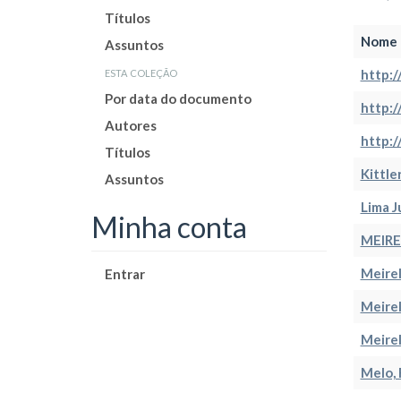
Títulos
Nome 
Assuntos
esta coleção
http:
Por data do documento
http:
Autores
http:
Títulos
Kittler
Assuntos
Lima J
Minha conta
MEIREL
Meirel
Entrar
Meirel
Meirel
Melo, 