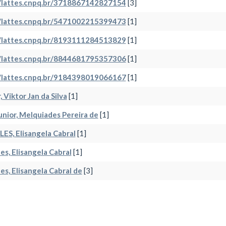
//lattes.cnpq.br/3718867142827154
[3]
//lattes.cnpq.br/5471002215399473
[1]
//lattes.cnpq.br/8193111284513829
[1]
//lattes.cnpq.br/8844681795357306
[1]
//lattes.cnpq.br/9184398019066167
[1]
, Viktor Jan da Silva
[1]
unior, Melquiades Pereira de
[1]
ES, Elisangela Cabral
[1]
es, Elisangela Cabral
[1]
es, Elisangela Cabral de
[3]