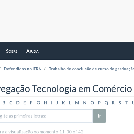
Sobre
Ajuda
Defendidos no IFRN
Trabalho de conclusão de curso de graduaçã
egação Tecnologia em Comércio E
B
C
D
E
F
G
H
I
J
K
L
M
N
O
P
Q
R
S
T
Ir
ara a visualização no momento 11-30 of 42