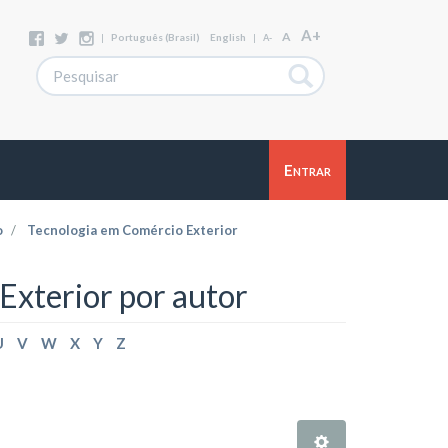
A+
A
|
Português (Brasil)
English
|
A-
Entrar
o
Tecnologia em Comércio Exterior
xterior por autor
U
V
W
X
Y
Z