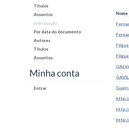
Títulos
Nome 
Assuntos
esta coleção
Fernan
Por data do documento
Fernan
Autores
Filgue
Títulos
Filgue
Assuntos
GALVA
Minha conta
GAVIL
Guerra
Entrar
http:
http:
http: