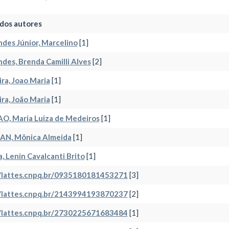
dos autores
des Júnior, Marcelino
[1]
des, Brenda Camilli Alves
[2]
ira, Joao Maria
[1]
ira, João Maria
[1]
O, Maria Luiza de Medeiros
[1]
AN, Mônica Almeida
[1]
, Lenin Cavalcanti Brito
[1]
//lattes.cnpq.br/0935180181453271
[3]
//lattes.cnpq.br/2143994193870237
[2]
//lattes.cnpq.br/2730225671683484
[1]