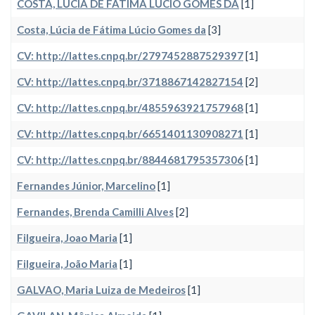
COSTA, LÚCIA DE FÁTIMA LÚCIO GOMES DA
[1]
Costa, Lúcia de Fátima Lúcio Gomes da
[3]
CV: http://lattes.cnpq.br/2797452887529397
[1]
CV: http://lattes.cnpq.br/3718867142827154
[2]
CV: http://lattes.cnpq.br/4855963921757968
[1]
CV: http://lattes.cnpq.br/6651401130908271
[1]
CV: http://lattes.cnpq.br/8844681795357306
[1]
Fernandes Júnior, Marcelino
[1]
Fernandes, Brenda Camilli Alves
[2]
Filgueira, Joao Maria
[1]
Filgueira, João Maria
[1]
GALVAO, Maria Luiza de Medeiros
[1]