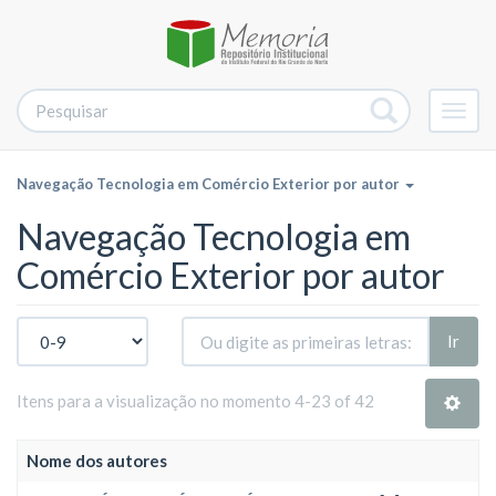
Alter
nave
Navegação Tecnologia em Comércio Exterior por autor
Navegação Tecnologia em
Comércio Exterior por autor
Ir
Itens para a visualização no momento 4-23 of 42
Nome dos autores