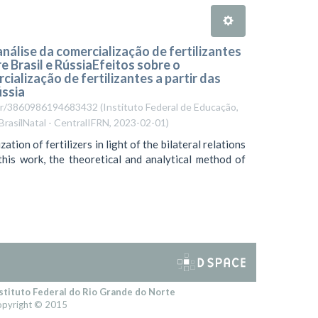
nálise da comercialização de fertilizantes
re Brasil e RússiaEfeitos sobre o
ialização de fertilizantes a partir das
ússia
q.br/3860986194683432
(
Instituto Federal de Educação,
rasilNatal - CentralIFRN
,
2023-02-01
)
tion of fertilizers in light of the bilateral relations
this work, the theoretical and analytical method of
stituto Federal do Rio Grande do Norte
pyright © 2015