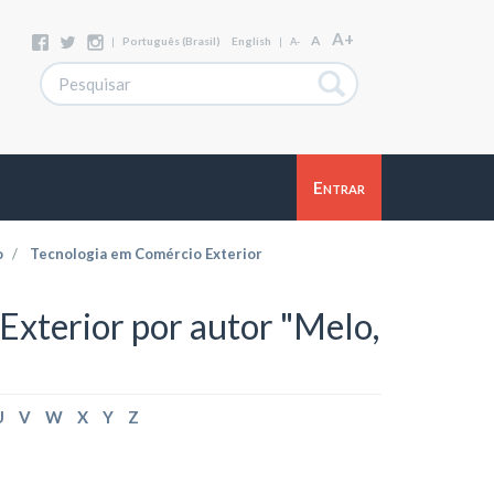
A+
A
|
Português (Brasil)
English
|
A-
Entrar
o
Tecnologia em Comércio Exterior
xterior por autor "Melo,
U
V
W
X
Y
Z