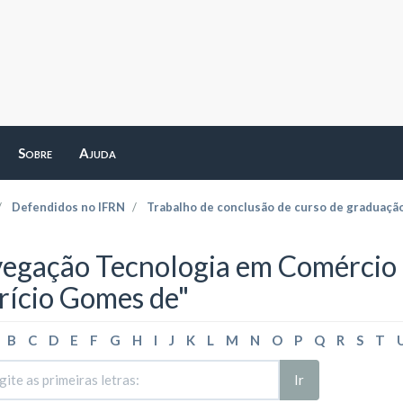
Sobre
Ajuda
Defendidos no IFRN
Trabalho de conclusão de curso de graduaçã
egação Tecnologia em Comércio E
rício Gomes de"
B
C
D
E
F
G
H
I
J
K
L
M
N
O
P
Q
R
S
T
Ir