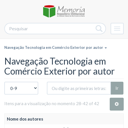
Alter
nave
Navegação Tecnologia em Comércio Exterior por autor
Navegação Tecnologia em
Comércio Exterior por autor
Ir
Itens para a visualização no momento 28-42 of 42
Nome dos autores