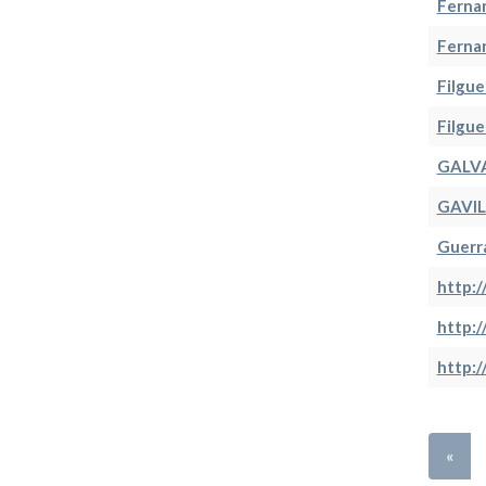
Fernan
Fernan
Filgue
Filgue
GALVA
GAVIL
Guerra
http:
http:
http:
«