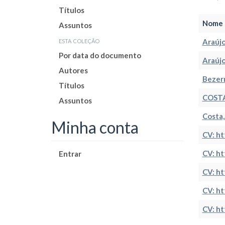
Títulos
Nome 
Assuntos
esta coleção
Araújo
Por data do documento
Araújo
Autores
Bezerr
Títulos
COSTA
Assuntos
Costa,
Minha conta
CV: h
CV: h
Entrar
CV: h
CV: h
CV: h