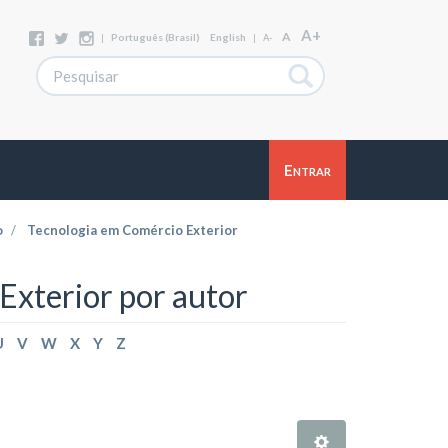
A+
A
|
Português (Brasil)
English
|
A-
Entrar
o
Tecnologia em Comércio Exterior
xterior por autor
U
V
W
X
Y
Z