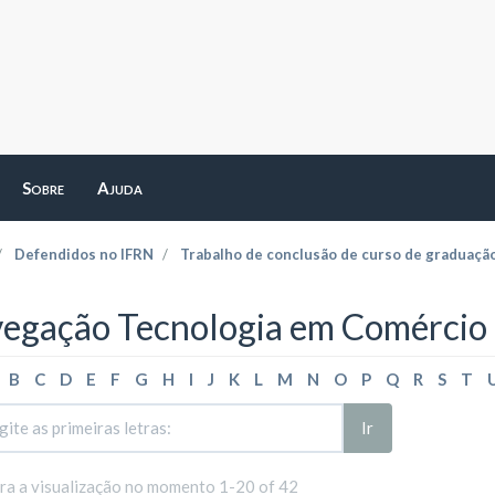
Sobre
Ajuda
Defendidos no IFRN
Trabalho de conclusão de curso de graduaçã
egação Tecnologia em Comércio E
B
C
D
E
F
G
H
I
J
K
L
M
N
O
P
Q
R
S
T
Ir
ara a visualização no momento 1-20 of 42