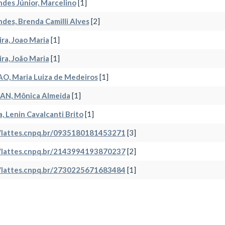
des Júnior, Marcelino
[1]
des, Brenda Camilli Alves
[2]
ira, Joao Maria
[1]
ira, João Maria
[1]
O, Maria Luiza de Medeiros
[1]
AN, Mônica Almeida
[1]
, Lenin Cavalcanti Brito
[1]
//lattes.cnpq.br/0935180181453271
[3]
//lattes.cnpq.br/2143994193870237
[2]
//lattes.cnpq.br/2730225671683484
[1]