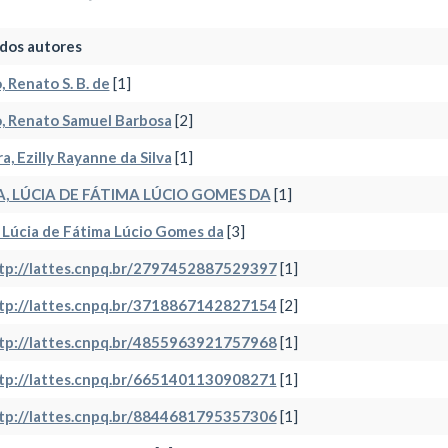
dos autores
, Renato S. B. de
[1]
, Renato Samuel Barbosa
[2]
a, Ezilly Rayanne da Silva
[1]
, LÚCIA DE FÁTIMA LÚCIO GOMES DA
[1]
 Lúcia de Fátima Lúcio Gomes da
[3]
ttp://lattes.cnpq.br/2797452887529397
[1]
ttp://lattes.cnpq.br/3718867142827154
[2]
ttp://lattes.cnpq.br/4855963921757968
[1]
ttp://lattes.cnpq.br/6651401130908271
[1]
ttp://lattes.cnpq.br/8844681795357306
[1]