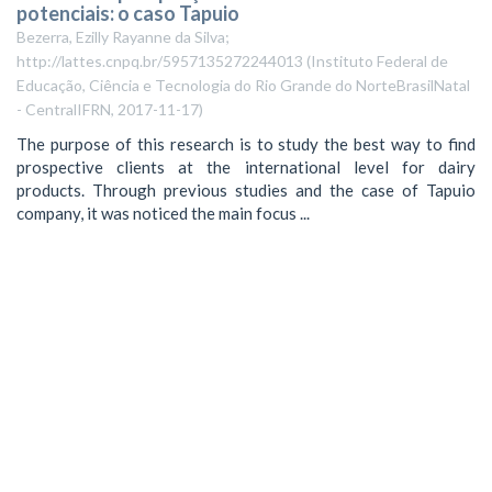
potenciais: o caso Tapuio
Bezerra, Ezilly Rayanne da Silva;
http://lattes.cnpq.br/5957135272244013
(
Instituto Federal de
Educação, Ciência e Tecnologia do Rio Grande do NorteBrasilNatal
- CentralIFRN
,
2017-11-17
)
The purpose of this research is to study the best way to find
prospective clients at the international level for dairy
products. Through previous studies and the case of Tapuio
company, it was noticed the main focus ...