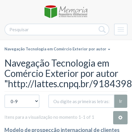
Alter
nave
Navegação Tecnologia em Comércio Exterior por autor
Navegação Tecnologia em
Comércio Exterior por autor
"http://lattes.cnpq.br/91843
Ir
Itens para a visualização no momento 1-1 of 1
Modelo de prospecção internacional de clientes