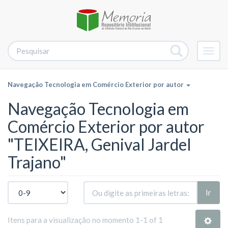
Alter
nave
Navegação Tecnologia em Comércio Exterior por autor
Navegação Tecnologia em
Comércio Exterior por autor
"TEIXEIRA, Genival Jardel
Trajano"
Ir
Itens para a visualização no momento 1-1 of 1