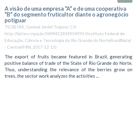
A visão de uma empresa “A” e de uma cooperativa
“B” do segmento fruticultor diante o agronegócio
potiguar
TEIXEIRA, Genival Jardel Trajano; CV:
http://lattes.cnpq.br/3698411834954993
(
Instituto Federal de
Educação, Ciência e Tecnologia do Rio Grande do NorteBrasilNatal
- CentralIFRN
,
2017-12-15
)
The export of fruits became featured in Brazil, generating
positive balance of trade of the State of Rio Grande do Norte.
Thus, understanding the relevance of the berries grow on
trees, the sector work analyzes the activities ...