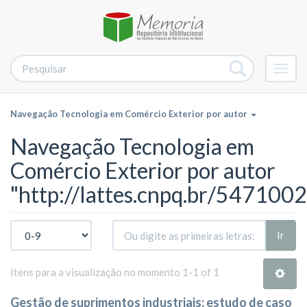
Alter
nave
Navegação Tecnologia em Comércio Exterior por autor
Navegação Tecnologia em
Comércio Exterior por autor
"http://lattes.cnpq.br/54710
Ir
Itens para a visualização no momento 1-1 of 1
Gestão de suprimentos industriais: estudo de caso