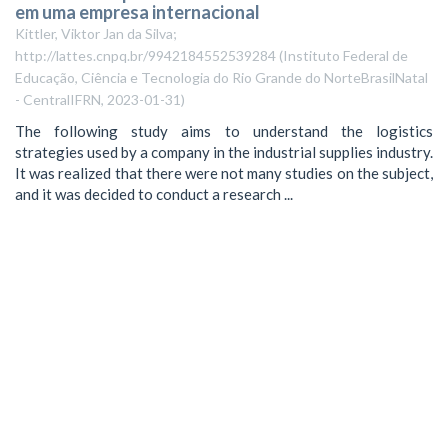
em uma empresa internacional
Kittler, Viktor Jan da Silva;
http://lattes.cnpq.br/9942184552539284
(
Instituto Federal de
Educação, Ciência e Tecnologia do Rio Grande do NorteBrasilNatal
- CentralIFRN
,
2023-01-31
)
The following study aims to understand the logistics
strategies used by a company in the industrial supplies industry.
It was realized that there were not many studies on the subject,
and it was decided to conduct a research ...