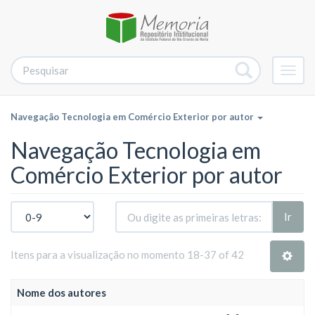
Alter
nave
Navegação Tecnologia em Comércio Exterior por autor
Navegação Tecnologia em
Comércio Exterior por autor
Ir
Itens para a visualização no momento 18-37 of 42
Nome dos autores