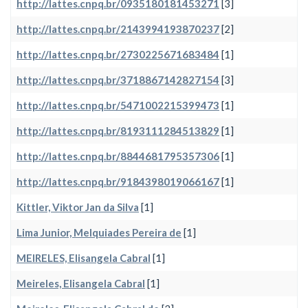
http://lattes.cnpq.br/0935180181453271
[3]
http://lattes.cnpq.br/2143994193870237
[2]
http://lattes.cnpq.br/2730225671683484
[1]
http://lattes.cnpq.br/3718867142827154
[3]
http://lattes.cnpq.br/5471002215399473
[1]
http://lattes.cnpq.br/8193111284513829
[1]
http://lattes.cnpq.br/8844681795357306
[1]
http://lattes.cnpq.br/9184398019066167
[1]
Kittler, Viktor Jan da Silva
[1]
Lima Junior, Melquiades Pereira de
[1]
MEIRELES, Elisangela Cabral
[1]
Meireles, Elisangela Cabral
[1]