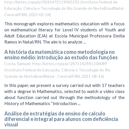
http://lattes.cnpq.br/0241472119065235
(
Instituto Federal de
Educação, Ciência e Tecnologia do Rio Grande do NorteBrasilNatal-
CentralIFRN
,
2025-02-24
)
This monograph explores mathematics education with a focus
on mathematical literacy for Level IV students of Youth and
Adult Education (EJA) at Escola Municipal Professora Emília
Ramos in Natal/RN. The aim is to analyze ...
A história da matemática como metodologia no
ensino médio: introdução ao estudo das funções
Costa, Samuel; http://lattes.cnpq.br/2871142441106089
(
Instituto Federal de Educação, Ciência e Tecnologia do Rio
Grande do NorteBrasilNatal - CentralIFRN
,
2021-08-16
)
In this paper, we present a survey carried out with 17 teachers
with a degree in Mathematics, selected to watch a video class
about function carried out through the methodology of the
History of Mathematics “Introduction ...
Análise de estratégias de ensino de calculo
diferencial e integral para alunos com deficiência
visual