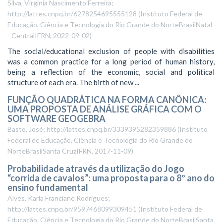
Silva, Virginia Nascimento Ferreira;
http://lattes.cnpq.br/6278254695555128
(
Instituto Federal de
Educação, Ciência e Tecnologia do Rio Grande do NorteBrasilNatal
- CentralIFRN
,
2022-09-02
)
The social/educational exclusion of people with disabilities
was a common practice for a long period of human history,
being a reflection of the economic, social and political
structure of each era. The birth of new ...
FUNÇÃO QUADRÁTICA NA FORMA CANÔNICA:
UMA PROPOSTA DE ANÁLISE GRÁFICA COM O
SOFTWARE GEOGEBRA
Basto, José; http://lattes.cnpq.br/3339395282359886
(
Instituto
Federal de Educação, Ciência e Tecnologia do Rio Grande do
NorteBrasilSanta CruzIFRN
,
2017-11-09
)
Probabilidade através da utilização do Jogo
“corrida de cavalos”: uma proposta para o 8º ano do
ensino fundamental
Alves, Karla Franciane Rodrigues;
http://lattes.cnpq.br/9597468099309451
(
Instituto Federal de
Educação, Ciência e Tecnologia do Rio Grande do NorteBrasilSanta