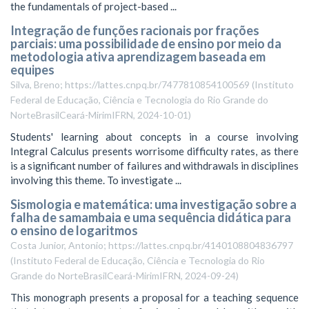
the fundamentals of project-based ...
Integração de funções racionais por frações
parciais: uma possibilidade de ensino por meio da
metodologia ativa aprendizagem baseada em
equipes
Silva, Breno; https://lattes.cnpq.br/7477810854100569
(
Instituto
Federal de Educação, Ciência e Tecnologia do Rio Grande do
NorteBrasilCeará-MirimIFRN
,
2024-10-01
)
Students' learning about concepts in a course involving
Integral Calculus presents worrisome difficulty rates, as there
is a significant number of failures and withdrawals in disciplines
involving this theme. To investigate ...
Sismologia e matemática: uma investigação sobre a
falha de samambaia e uma sequência didática para
o ensino de logaritmos
Costa Junior, Antonio; https://lattes.cnpq.br/4140108804836797
(
Instituto Federal de Educação, Ciência e Tecnologia do Rio
Grande do NorteBrasilCeará-MirimIFRN
,
2024-09-24
)
This monograph presents a proposal for a teaching sequence