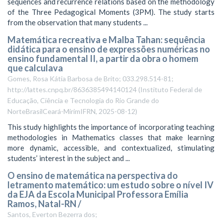
sequences and recurrence relations based on the methodology
of the Three Pedagogical Moments (3PM). The study starts
from the observation that many students ...
Matemática recreativa e Malba Tahan: sequência
didática para o ensino de expressões numéricas no
ensino fundamental II, a partir da obra o homem
que calculava
Gomes, Rosa Kátia Barbosa de Brito; 033.298.514-81;
http://lattes.cnpq.br/8636385494140124
(
Instituto Federal de
Educação, Ciência e Tecnologia do Rio Grande do
NorteBrasilCeará-MirimIFRN
,
2025-08-12
)
This study highlights the importance of incorporating teaching
methodologies in Mathematics classes that make learning
more dynamic, accessible, and contextualized, stimulating
students’ interest in the subject and ...
O ensino de matemática na perspectiva do
letramento matemático: um estudo sobre o nível IV
da EJA da Escola Municipal Professora Emília
Ramos, Natal-RN /
Santos, Everton Bezerra dos;