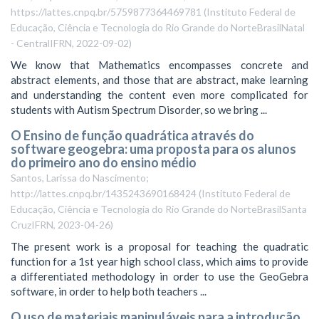
https://lattes.cnpq.br/5759877364469781
(
Instituto Federal de
Educação, Ciência e Tecnologia do Rio Grande do NorteBrasilNatal
- CentralIFRN
,
2022-09-02
)
We know that Mathematics encompasses concrete and
abstract elements, and those that are abstract, make learning
and understanding the content even more complicated for
students with Autism Spectrum Disorder, so we bring ...
O Ensino de função quadrática através do
software geogebra: uma proposta para os alunos
do primeiro ano do ensino médio
Santos, Larissa do Nascimento;
http://lattes.cnpq.br/1435243690168424
(
Instituto Federal de
Educação, Ciência e Tecnologia do Rio Grande do NorteBrasilSanta
CruzIFRN
,
2023-04-26
)
The present work is a proposal for teaching the quadratic
function for a 1st year high school class, which aims to provide
a differentiated methodology in order to use the GeoGebra
software, in order to help both teachers ...
O uso de materiais manipuláveis para a introdução