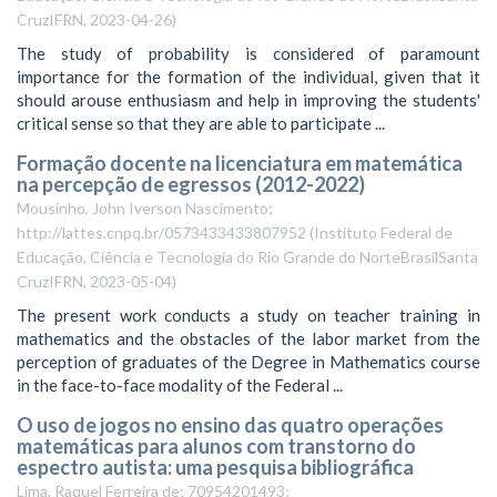
CruzIFRN
,
2023-04-26
)
The study of probability is considered of paramount
importance for the formation of the individual, given that it
should arouse enthusiasm and help in improving the students'
critical sense so that they are able to participate ...
Formação docente na licenciatura em matemática
na percepção de egressos (2012-2022)
Mousinho, John Iverson Nascimento;
http://lattes.cnpq.br/0573433433807952
(
Instituto Federal de
Educação, Ciência e Tecnologia do Rio Grande do NorteBrasilSanta
CruzIFRN
,
2023-05-04
)
The present work conducts a study on teacher training in
mathematics and the obstacles of the labor market from the
perception of graduates of the Degree in Mathematics course
in the face-to-face modality of the Federal ...
O uso de jogos no ensino das quatro operações
matemáticas para alunos com transtorno do
espectro autista: uma pesquisa bibliográfica
Lima, Raquel Ferreira de; 70954201493;