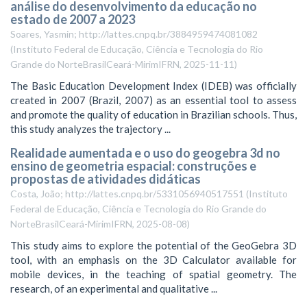
análise do desenvolvimento da educação no
estado de 2007 a 2023
Soares, Yasmin; http://lattes.cnpq.br/3884959474081082
(
Instituto Federal de Educação, Ciência e Tecnologia do Rio
Grande do NorteBrasilCeará-MirimIFRN
,
2025-11-11
)
The Basic Education Development Index (IDEB) was officially
created in 2007 (Brazil, 2007) as an essential tool to assess
and promote the quality of education in Brazilian schools. Thus,
this study analyzes the trajectory ...
Realidade aumentada e o uso do geogebra 3d no
ensino de geometria espacial: construções e
propostas de atividades didáticas
Costa, João; http://lattes.cnpq.br/5331056940517551
(
Instituto
Federal de Educação, Ciência e Tecnologia do Rio Grande do
NorteBrasilCeará-MirimIFRN
,
2025-08-08
)
This study aims to explore the potential of the GeoGebra 3D
tool, with an emphasis on the 3D Calculator available for
mobile devices, in the teaching of spatial geometry. The
research, of an experimental and qualitative ...