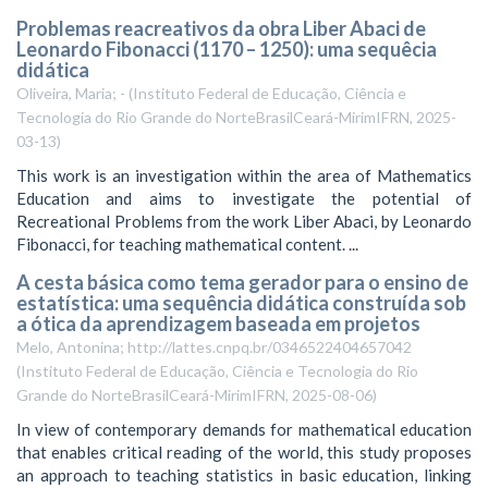
Problemas reacreativos da obra Liber Abaci de
Leonardo Fibonacci (1170 – 1250): uma sequêcia
didática
Oliveira, Maria; -
(
Instituto Federal de Educação, Ciência e
Tecnologia do Rio Grande do NorteBrasilCeará-MirimIFRN
,
2025-
03-13
)
This work is an investigation within the area of Mathematics
Education and aims to investigate the potential of
Recreational Problems from the work Liber Abaci, by Leonardo
Fibonacci, for teaching mathematical content. ...
A cesta básica como tema gerador para o ensino de
estatística: uma sequência didática construída sob
a ótica da aprendizagem baseada em projetos
Melo, Antonina; http://lattes.cnpq.br/0346522404657042
(
Instituto Federal de Educação, Ciência e Tecnologia do Rio
Grande do NorteBrasilCeará-MirimIFRN
,
2025-08-06
)
In view of contemporary demands for mathematical education
that enables critical reading of the world, this study proposes
an approach to teaching statistics in basic education, linking