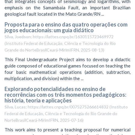
that integrates concepts of seismology and logarithms, with
emphasis on the Samambaia Fault, an important Brazilian
geological fault located in the Mato Grande/RN ...
Proposta para o ensino das quatro operações com
jogos educacionais: um guia didático
Silva, Joedson; https://lattes.cnpq.br/1630115723469972
(
Instituto Federal de Educação, Ciência e Tecnologia do Rio
Grande do NorteBrasilCeará-MirimIFRN
,
2025-08-13
)
This Final Undergraduate Project aims to develop a didactic
guide composed of educational games focused on teaching the
four basic mathematical operations (addition, subtraction,
multiplication, and division) within the ...
Explorando potencialidades no ensino de
recorrências com os três momentos pedagógicos:
história, teoria e aplicações
Silva, Lucas; https://lattes.cnpq.br/0075275266614832
(
Instituto
Federal de Educação, Ciência e Tecnologia do Rio Grande do
NorteBrasilCeará-MirimIFRN
,
2025-07-16
)
This work aims to present a teaching proposal for numerical