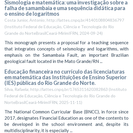
Sismologia e matemática: uma investigação sobre a
falha de samambaia e uma sequência didática para
o ensino de logaritmos
Costa Junior, Antonio; http://lattes.cnpq.br/4140108804836797
(
Instituto Federal de Educação, Ciência e Tecnologia do Rio
Grande do NorteBrasilCeará-MirimIFRN
,
2024-09-24
)
This monograph presents a proposal for a teaching sequence
that integrates concepts of seismology and logarithms, with
emphasis on the Samambaia Fault, an important Brazilian
geological fault located in the Mato Grande/RN ...
Educação financeira no currículo das licenciaturas
em matemática das Instituições de Ensino Superior
(IES) públicas do Rio Grande do Norte.
Silva, Rafaela; http://lattes.cnpq.br/1765311620382863
(
Instituto
Federal de Educação, Ciência e Tecnologia do Rio Grande do
NorteBrasilCeará-MirimIFRN
,
2025-11-11
)
The National Common Curricular Base (BNCC), in force since
2017, designates Financial Education as one of the contents to
be developed in the school environment and, despite its
multidisciplinarity, it is especially ...