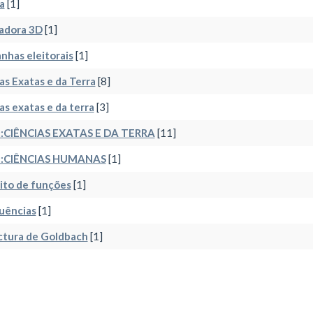
a
[1]
adora 3D
[1]
has eleitorais
[1]
as Exatas e da Terra
[8]
as exatas e da terra
[3]
:CIÊNCIAS EXATAS E DA TERRA
[11]
:CIÊNCIAS HUMANAS
[1]
ito de funções
[1]
uências
[1]
ctura de Goldbach
[1]