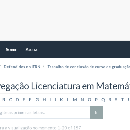
Sobre
Ajuda
Defendidos no IFRN
Trabalho de conclusão de curso de graduaçã
egação Licenciatura em Matemát
B
C
D
E
F
G
H
I
J
K
L
M
N
O
P
Q
R
S
T
Ir
ara a visualização no momento 1-20 of 157