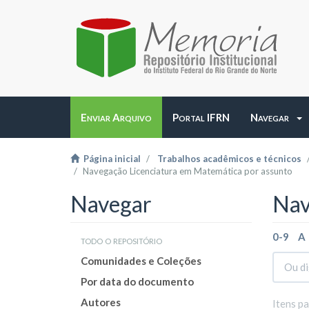
Enviar Arquivo
Portal IFRN
Navegar
Página inicial
Trabalhos acadêmicos e técnicos
Navegação Licenciatura em Matemática por assunto
Navegar
Nav
0-9
A
todo o repositório
Comunidades e Coleções
Por data do documento
Autores
Itens p