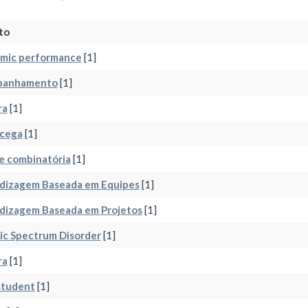
to
mic performance
[1]
panhamento
[1]
ra
[1]
 cega
[1]
e combinatória
[1]
dizagem Baseada em Equipes
[1]
dizagem Baseada em Projetos
[1]
ic Spectrum Disorder
[1]
ra
[1]
student
[1]