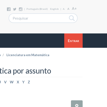
A+
A
|
Português (Brasil)
English
|
A-
Entrar
o
Licenciatura em Matemática
ica por assunto
U
V
W
X
Y
Z