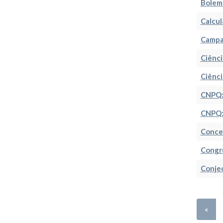
Bolem
Calcul
Campan
Ciênci
Ciênci
CNPQ:
CNPQ:
Conce
Congr
Conje
«