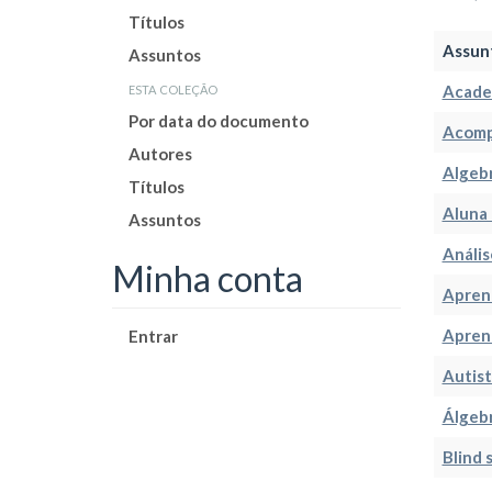
Títulos
Assun
Assuntos
esta coleção
Acade
Por data do documento
Acom
Autores
Algeb
Títulos
Aluna
Assuntos
Anális
Minha conta
Apren
Apren
Entrar
Autist
Álgeb
Blind 