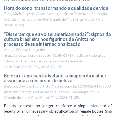
Hora do sono: transformando a qualidade de vida
Faria, Maria Eugênia Álvares de; -
(
Instituto Federal de Educação,
Ciência e Tecnologia do Rio Grande do NorteBrasilCaicóIFRN
,
2024-01-02
)
“Disseram que eu voltei americanizada?”: signos da
cultura brasileira nos figurinos da Anitta no
processo de sua internacionalização
Araújo, Gisleyd Niedja de;
http://lattes.cnpq.br/2885094514876371
(
Instituto Federal de
Educação, Ciência e Tecnologia do Rio Grande do
NorteBrasilCaicóIFRN
,
2023-12-19
)
Beleza e representatividade: a imagem da mulher
associada a concursos de beleza
Barbosa, Davi Custódio; http://lattes.cnpq.br/1105002641679233
(
Instituto Federal de Educação, Ciência e Tecnologia do Rio
Grande do NorteBrasilCaicóIFRN
,
2024-01-05
)
Beauty contests no longer reinforce a single standard of
beauty or an unnecessary objectification of female bodies. Slim