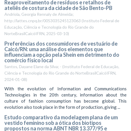
Reaproveitamento de resíduos e retalhos de
ateliês de costura da cidade de São Bento-PB
Andriola, Georgia Rennaly de Almeida;
http://lattes.cnpq.br/0053035245123063
(
Instituto Federal de
Educação, Ciência e Tecnologia do Rio Grande do
NorteBrasilCaicóIFRN
,
2025-03-10
)
Preferências dos consumidores de vestuário de
Caicó/RN: uma análise dos elementos que
influenciam a opção pela Shein em detrimento do
comércio físico local
Santos, Dayane Elane da Silva; -
(
Instituto Federal de Educação,
Ciência e Tecnologia do Rio Grande do NorteBrasilCaicóIFRN
,
2024-01-08
)
With the evolution of Information and Communications
Technologies in the 20th century, information about the
culture of fashion consumption has become global. This
evolution also took place in the form of production, giving ...
Estudo comparativo da modelagem plana de um
vestido feminino sob a ótica dos biotipos
propostos na norma ABNT NBR 13.377/95 e