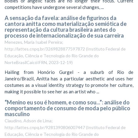
bodies or angelic faces are no longer their focus. Current
competitions have undergone several changes, ...
A sensação da favela: análise de figurinos da
cantora anitta como materialização semiótica de
representação da cultura brasileira antes do
processo de internacionalização de sua carreira
Menezes, Maria Isabel Pereira;
http://lattes.cnpq.br/3269828877597872
(
Instituto Federal de
Educação, Ciência e Tecnologia do Rio Grande do
NorteBrasilCaicóIFRN
,
2023-12-19
)
Hailing from Honório Gurgel - a suburb of Rio de
Janeiro/Brazil, Anitta has a particular aesthetic and uses her
costumes as a visual identity strategy to promote her culture,
making it possible to see her as an artist who ...
“Menino eu sou é homem, e como sou...”: análise do
comportamento de consumo de moda pelo público
masculino
Claudino, Adson de Lima;
http://lattes.cnpq.br/9281390806007447
(
Instituto Federal de
Educação, Ciência e Tecnologia do Rio Grande do