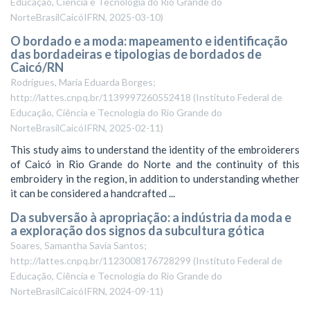
Educação, Ciência e Tecnologia do Rio Grande do
NorteBrasilCaicóIFRN
,
2025-03-10
)
O bordado e a moda: mapeamento e identificação
das bordadeiras e tipologias de bordados de
Caicó/RN
Rodrigues, Maria Eduarda Borges;
http://lattes.cnpq.br/1139997260552418
(
Instituto Federal de
Educação, Ciência e Tecnologia do Rio Grande do
NorteBrasilCaicóIFRN
,
2025-02-11
)
This study aims to understand the identity of the embroiderers
of Caicó in Rio Grande do Norte and the continuity of this
embroidery in the region, in addition to understanding whether
it can be considered a handcrafted ...
Da subversão à apropriação: a indústria da moda e
a exploração dos signos da subcultura gótica
Soares, Samantha Savia Santos;
http://lattes.cnpq.br/1123008176728299
(
Instituto Federal de
Educação, Ciência e Tecnologia do Rio Grande do
NorteBrasilCaicóIFRN
,
2024-09-11
)