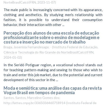
NorteBrasilCaicóIFRN
,
2023-11-07
)
The male public is increasingly concerned with its appearance,
clothing and aesthetics. By studying men's relationship with
fashion, it is possible to understand their consumption
behavior, their interaction with other ...
Percepção dos alunos de uma escola de educação
profissionalizante sobre o ensino de modelagem e
costura e inserção no mercado de trabalho
Braga, Josenísia Fernandesaga; -
(
Instituto Federal de Educação,
Ciência e Tecnologia do Rio Grande do NorteBrasilCaicóIFRN
,
2024-01-02
)
In the Seridó Potiguar region, a vocational school stands out
for teaching pattern-making and sewing to those who wish to
train and enter this job market, due to the potential and current
development of this sector in the ...
Moda e semiótica: uma análise das capas da revista
Vogue Brasil em tempos de pandemia
Santos, Santos, Marcelino Gomes dos;
http://lattes.cnpq.br/3365036460718914
(
Instituto Federal de