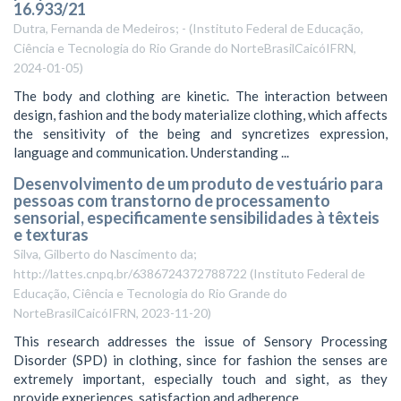
16.933/21
Dutra, Fernanda de Medeiros; -
(
Instituto Federal de Educação,
Ciência e Tecnologia do Rio Grande do NorteBrasilCaicóIFRN
,
2024-01-05
)
The body and clothing are kinetic. The interaction between
design, fashion and the body materialize clothing, which affects
the sensitivity of the being and syncretizes expression,
language and communication. Understanding ...
Desenvolvimento de um produto de vestuário para
pessoas com transtorno de processamento
sensorial, especificamente sensibilidades à têxteis
e texturas
Silva, Gilberto do Nascimento da;
http://lattes.cnpq.br/6386724372788722
(
Instituto Federal de
Educação, Ciência e Tecnologia do Rio Grande do
NorteBrasilCaicóIFRN
,
2023-11-20
)
This research addresses the issue of Sensory Processing
Disorder (SPD) in clothing, since for fashion the senses are
extremely important, especially touch and sight, as they
provide experiences, satisfaction and adherence ...