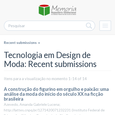
Alter
nave
Recent submissions
Tecnologia em Design de
Moda: Recent submissions
Itens para a visualização no momento 1-14 of 14
A construção do figurino em orgulho e paixão: uma
análise da moda do início do século XX na ficção
brasileira
Azevedo, Amanda Gabriele Lucena;
http://lattes.cnpq.br/1271420071232231
(
Instituto Federal de