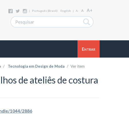
A+
A
|
Português (Brasil)
English
|
A-
Entrar
o
Tecnologia em Design de Moda
Ver item
hos de ateliês de costura
handle/1044/2886