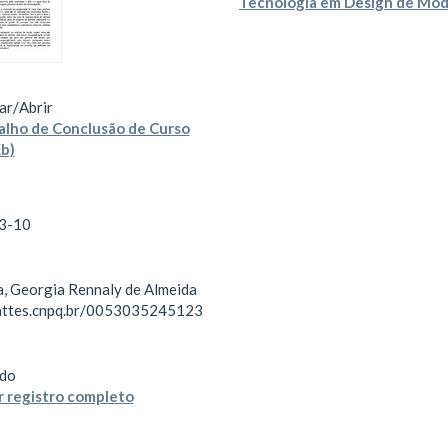
Tecnologia em Design de Mo
ar/
Abrir
lho de Conclusão de Curso
b)
3-10
a, Georgia Rennaly de Almeida
lattes.cnpq.br/0053035245123
do
 registro completo