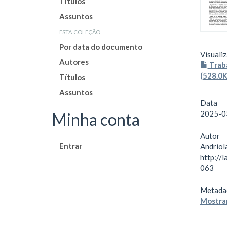
Títulos
Assuntos
esta coleção
Por data do documento
Visualiz
Autores
Traba
(528.0K
Títulos
Assuntos
Data
2025-0
Minha conta
Autor
Entrar
Andriol
http://
063
Metada
Mostrar