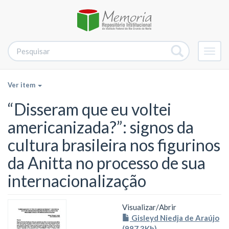
Alter
nave
Ver item
“Disseram que eu voltei
americanizada?”: signos da
cultura brasileira nos figurinos
da Anitta no processo de sua
internacionalização
Visualizar/
Abrir
Gisleyd Niedja de Araújo
(987.3Kb)