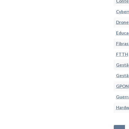
Conte
Cyber
Drone
Educa
Fibras
FTTH
Gestã
Gestã
GPON
Guerra
Hardwa