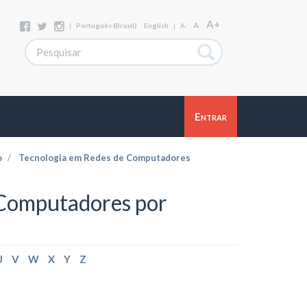
A+
A
|
Português (Brasil)
English
|
A-
Entrar
o
Tecnologia em Redes de Computadores
 Computadores por
U
V
W
X
Y
Z