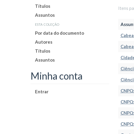
Títulos
Itens p
Assuntos
esta coleção
Assun
Por data do documento
Cabea
Autores
Cabea
Títulos
Cidade
Assuntos
Ciênc
Minha conta
Ciênci
CNPQ:
Entrar
CNPQ::
CNPQ:
CNPQ::