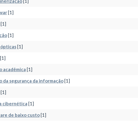
inerização
[1]
war
[1]
[1]
ção
[1]
 ópticas
[1]
[1]
o acadêmica
[1]
o da segurança da informação
[1]
[1]
 cibernética
[1]
re de baixo custo
[1]