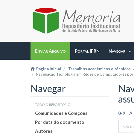
Enviar Arquivo
Portal IFRN
Navegar
Página inicial
Trabalhos acadêmicos e técnicos
Navegação Tecnologia em Redes de Computadores por
Navegar
Nav
ass
todo o repositório
Comunidades e Coleções
0-9
A
Por data do documento
Autores