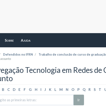
Sobre
Ajuda
Defendidos no IFRN
Trabalho de conclusão de curso de graduaçã
 assunto
egação Tecnologia em Redes de
unto
B
C
D
E
F
G
H
I
J
K
L
M
N
O
P
Q
R
S
T
Ir