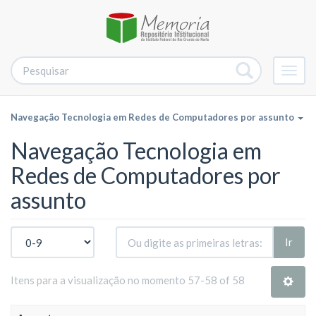
Alter
nave
Navegação Tecnologia em Redes de Computadores por assunto
Navegação Tecnologia em
Redes de Computadores por
assunto
Ir
Itens para a visualização no momento 57-58 of 58