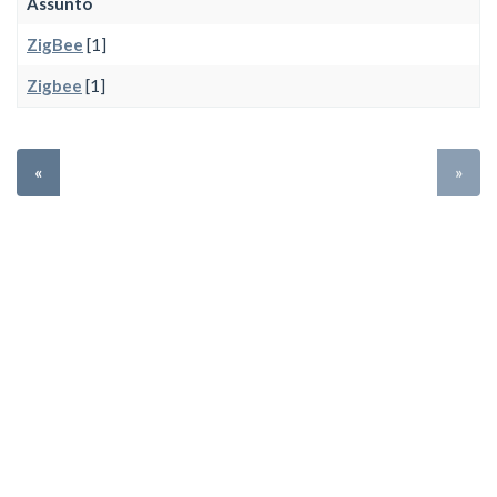
Assunto
ZigBee
[1]
Zigbee
[1]
«
»