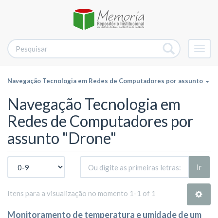
Alter
nave
Navegação Tecnologia em Redes de Computadores por assunto
Navegação Tecnologia em
Redes de Computadores por
assunto "Drone"
Ir
Itens para a visualização no momento 1-1 of 1
Monitoramento de temperatura e umidade de um