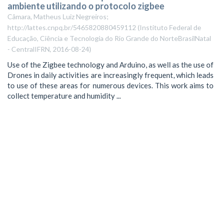
ambiente utilizando o protocolo zigbee
Câmara, Matheus Luiz Negreiros;
http://lattes.cnpq.br/5465820880459112
(
Instituto Federal de
Educação, Ciência e Tecnologia do Rio Grande do NorteBrasilNatal
- CentralIFRN
,
2016-08-24
)
Use of the Zigbee technology and Arduino, as well as the use of
Drones in daily activities are increasingly frequent, which leads
to use of these areas for numerous devices. This work aims to
collect temperature and humidity ...