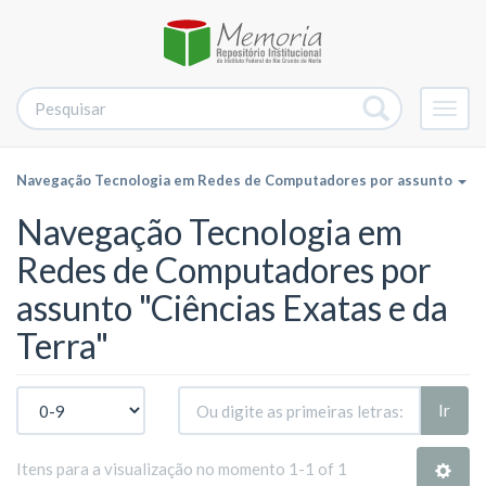
Alter
nave
Navegação Tecnologia em Redes de Computadores por assunto
Navegação Tecnologia em
Redes de Computadores por
assunto "Ciências Exatas e da
Terra"
Ir
Itens para a visualização no momento 1-1 of 1