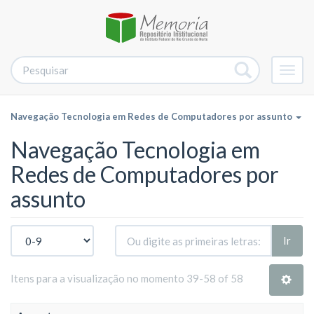
Alter
nave
Navegação Tecnologia em Redes de Computadores por assunto
Navegação Tecnologia em
Redes de Computadores por
assunto
Ir
Itens para a visualização no momento 39-58 of 58