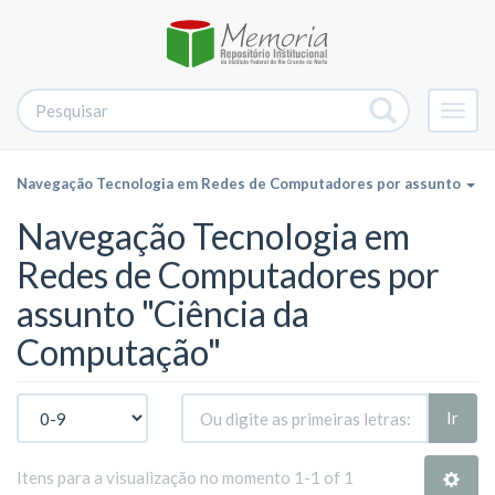
Alter
nave
Navegação Tecnologia em Redes de Computadores por assunto
Navegação Tecnologia em
Redes de Computadores por
assunto "Ciência da
Computação"
Ir
Itens para a visualização no momento 1-1 of 1