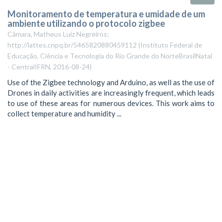
Monitoramento de temperatura e umidade de um
ambiente utilizando o protocolo zigbee
Câmara, Matheus Luiz Negreiros;
http://lattes.cnpq.br/5465820880459112
(
Instituto Federal de
Educação, Ciência e Tecnologia do Rio Grande do NorteBrasilNatal
- CentralIFRN
,
2016-08-24
)
Use of the Zigbee technology and Arduino, as well as the use of
Drones in daily activities are increasingly frequent, which leads
to use of these areas for numerous devices. This work aims to
collect temperature and humidity ...