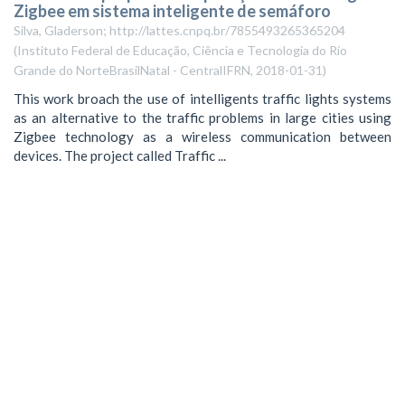
Zigbee em sistema inteligente de semáforo
Silva, Gladerson; http://lattes.cnpq.br/7855493265365204
(
Instituto Federal de Educação, Ciência e Tecnologia do Rio
Grande do NorteBrasilNatal - CentralIFRN
,
2018-01-31
)
This work broach the use of intelligents traffic lights systems
as an alternative to the traffic problems in large cities using
Zigbee technology as a wireless communication between
devices. The project called Traffic ...