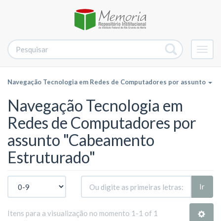
Alter
nave
Navegação Tecnologia em Redes de Computadores por assunto
Navegação Tecnologia em
Redes de Computadores por
assunto "Cabeamento
Estruturado"
Ir
Itens para a visualização no momento 1-1 of 1