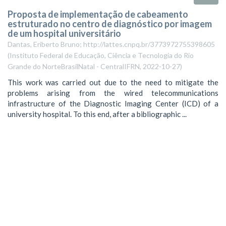
Proposta de implementação de cabeamento
estruturado no centro de diagnóstico por imagem
de um hospital universitário
Dantas, Eriberto Bruno; http://lattes.cnpq.br/3773972755398605
(
Instituto Federal de Educação, Ciência e Tecnologia do Rio
Grande do NorteBrasilNatal - CentralIFRN
,
2022-10-27
)
This work was carried out due to the need to mitigate the
problems arising from the wired telecommunications
infrastructure of the Diagnostic Imaging Center (ICD) of a
university hospital. To this end, after a bibliographic ...