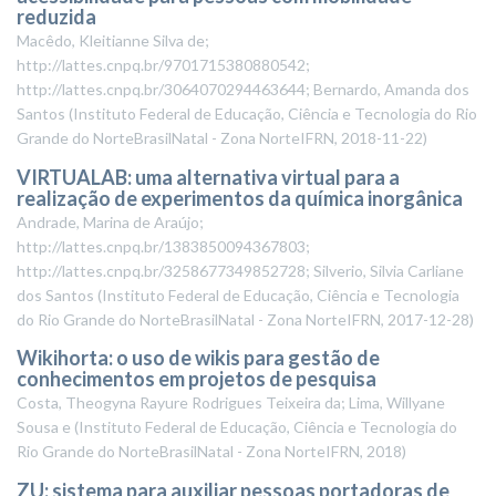
reduzida
Macêdo, Kleitianne Silva de;
http://lattes.cnpq.br/9701715380880542;
http://lattes.cnpq.br/3064070294463644; Bernardo, Amanda dos
Santos
(
Instituto Federal de Educação, Ciência e Tecnologia do Rio
Grande do NorteBrasilNatal - Zona NorteIFRN
,
2018-11-22
)
VIRTUALAB: uma alternativa virtual para a
realização de experimentos da química inorgânica
Andrade, Marina de Araújo;
http://lattes.cnpq.br/1383850094367803;
http://lattes.cnpq.br/3258677349852728; Silverio, Silvia Carliane
dos Santos
(
Instituto Federal de Educação, Ciência e Tecnologia
do Rio Grande do NorteBrasilNatal - Zona NorteIFRN
,
2017-12-28
)
Wikihorta: o uso de wikis para gestão de
conhecimentos em projetos de pesquisa
Costa, Theogyna Rayure Rodrigues Teixeira da; Lima, Willyane
Sousa e
(
Instituto Federal de Educação, Ciência e Tecnologia do
Rio Grande do NorteBrasilNatal - Zona NorteIFRN
,
2018
)
ZU: sistema para auxiliar pessoas portadoras de