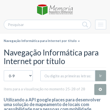
Alter
nave
Navegação Informática para Internet por título
Navegação Informática para
Internet por título
Ir
Itens para a visualização no momento 25-28 of 28
Utilizando a API google places para desenvolver
uma solução de mapeamento de locais com
acessibilidade para pessoas com mobilidade