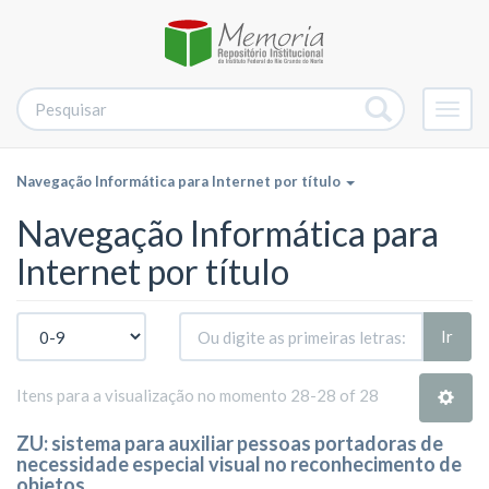
Alter
nave
Navegação Informática para Internet por título
Navegação Informática para
Internet por título
Ir
Itens para a visualização no momento 28-28 of 28
ZU: sistema para auxiliar pessoas portadoras de
necessidade especial visual no reconhecimento de
objetos