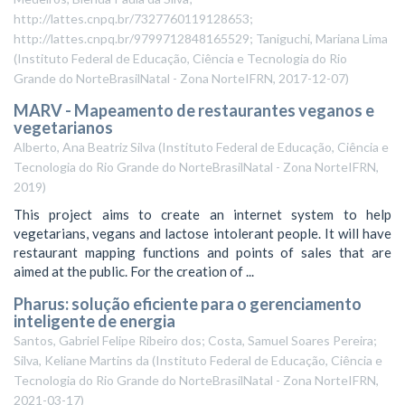
http://lattes.cnpq.br/7327760119128653;
http://lattes.cnpq.br/9799712848165529; Taniguchi, Mariana Lima
(
Instituto Federal de Educação, Ciência e Tecnologia do Rio
Grande do NorteBrasilNatal - Zona NorteIFRN
,
2017-12-07
)
MARV - Mapeamento de restaurantes veganos e
vegetarianos
Alberto, Ana Beatriz Silva
(
Instituto Federal de Educação, Ciência e
Tecnologia do Rio Grande do NorteBrasilNatal - Zona NorteIFRN
,
2019
)
This project aims to create an internet system to help
vegetarians, vegans and lactose intolerant people. It will have
restaurant mapping functions and points of sales that are
aimed at the public. For the creation of ...
Pharus: solução eficiente para o gerenciamento
inteligente de energia
Santos, Gabriel Felipe Ribeiro dos; Costa, Samuel Soares Pereira;
Silva, Keliane Martins da
(
Instituto Federal de Educação, Ciência e
Tecnologia do Rio Grande do NorteBrasilNatal - Zona NorteIFRN
,
2021-03-17
)