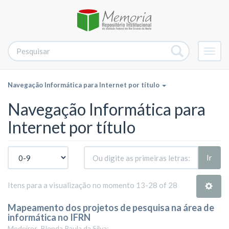
Alter
nave
Navegação Informática para Internet por título
Navegação Informática para
Internet por título
Ir
Itens para a visualização no momento 13-28 of 28
Mapeamento dos projetos de pesquisa na área de
informática no IFRN
Medeiros, Blenda Paula da Silva;