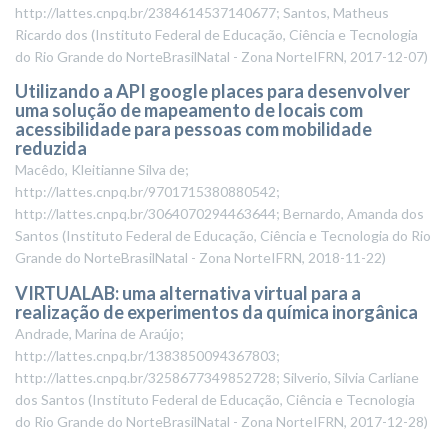
http://lattes.cnpq.br/2384614537140677; Santos, Matheus
Ricardo dos
(
Instituto Federal de Educação, Ciência e Tecnologia
do Rio Grande do NorteBrasilNatal - Zona NorteIFRN
,
2017-12-07
)
Utilizando a API google places para desenvolver
uma solução de mapeamento de locais com
acessibilidade para pessoas com mobilidade
reduzida
Macêdo, Kleitianne Silva de;
http://lattes.cnpq.br/9701715380880542;
http://lattes.cnpq.br/3064070294463644; Bernardo, Amanda dos
Santos
(
Instituto Federal de Educação, Ciência e Tecnologia do Rio
Grande do NorteBrasilNatal - Zona NorteIFRN
,
2018-11-22
)
VIRTUALAB: uma alternativa virtual para a
realização de experimentos da química inorgânica
Andrade, Marina de Araújo;
http://lattes.cnpq.br/1383850094367803;
http://lattes.cnpq.br/3258677349852728; Silverio, Silvia Carliane
dos Santos
(
Instituto Federal de Educação, Ciência e Tecnologia
do Rio Grande do NorteBrasilNatal - Zona NorteIFRN
,
2017-12-28
)