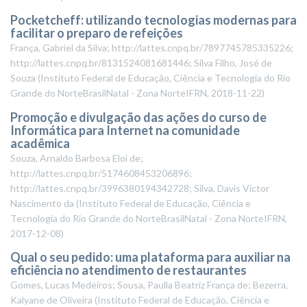
Pocketcheff: utilizando tecnologias modernas para
facilitar o preparo de refeições
França, Gabriel da Silva; http://lattes.cnpq.br/7897745785335226;
http://lattes.cnpq.br/8131524081681446; Silva Filho, José de
Souza
(
Instituto Federal de Educação, Ciência e Tecnologia do Rio
Grande do NorteBrasilNatal - Zona NorteIFRN
,
2018-11-22
)
Promoção e divulgação das ações do curso de
Informática para Internet na comunidade
acadêmica
Souza, Arnaldo Barbosa Eloi de;
http://lattes.cnpq.br/5174608453206896;
http://lattes.cnpq.br/3996380194342728; Silva, Davis Victor
Nascimento da
(
Instituto Federal de Educação, Ciência e
Tecnologia do Rio Grande do NorteBrasilNatal - Zona NorteIFRN
,
2017-12-08
)
Qual o seu pedido: uma plataforma para auxiliar na
eficiência no atendimento de restaurantes
Gomes, Lucas Medeiros; Sousa, Paulla Beatriz França de; Bezerra,
Kalyane de Oliveira
(
Instituto Federal de Educação, Ciência e