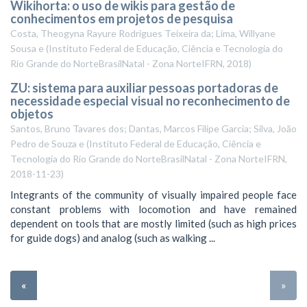
Wikihorta: o uso de wikis para gestão de
conhecimentos em projetos de pesquisa
Costa, Theogyna Rayure Rodrigues Teixeira da; Lima, Willyane
Sousa e
(
Instituto Federal de Educação, Ciência e Tecnologia do
Rio Grande do NorteBrasilNatal - Zona NorteIFRN
,
2018
)
ZU: sistema para auxiliar pessoas portadoras de
necessidade especial visual no reconhecimento de
objetos
Santos, Bruno Tavares dos; Dantas, Marcos Filipe Garcia; Silva, João
Pedro de Souza e
(
Instituto Federal de Educação, Ciência e
Tecnologia do Rio Grande do NorteBrasilNatal - Zona NorteIFRN
,
2018-11-23
)
Integrants of the community of visually impaired people face
constant problems with locomotion and have remained
dependent on tools that are mostly limited (such as high prices
for guide dogs) and analog (such as walking ...
«
»