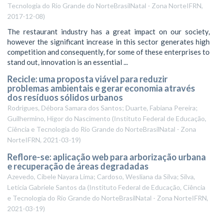
Tecnologia do Rio Grande do NorteBrasilNatal - Zona NorteIFRN
,
2017-12-08
)
The restaurant industry has a great impact on our society,
however the significant increase in this sector generates high
competition and consequently, for some of these enterprises to
stand out, innovation is an essential ...
Recicle: uma proposta viável para reduzir
problemas ambientais e gerar economia através
dos resíduos sólidos urbanos
Rodrigues, Débora Samara dos Santos; Duarte, Fabiana Pereira;
Guilhermino, Higor do Nascimento
(
Instituto Federal de Educação,
Ciência e Tecnologia do Rio Grande do NorteBrasilNatal - Zona
NorteIFRN
,
2021-03-19
)
Reflore-se: aplicação web para arborização urbana
e recuperação de áreas degradadas
Azevedo, Cibele Nayara Lima; Cardoso, Wesliana da Silva; Silva,
Letícia Gabriele Santos da
(
Instituto Federal de Educação, Ciência
e Tecnologia do Rio Grande do NorteBrasilNatal - Zona NorteIFRN
,
2021-03-19
)