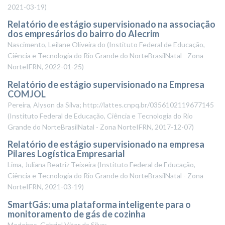
2021-03-19
)
Relatório de estágio supervisionado na associação
dos empresários do bairro do Alecrim
Nascimento, Leilane Oliveira do
(
Instituto Federal de Educação,
Ciência e Tecnologia do Rio Grande do NorteBrasilNatal - Zona
NorteIFRN
,
2022-01-25
)
Relatório de estágio supervisionado na Empresa
COMJOL
Pereira, Alyson da Silva; http://lattes.cnpq.br/0356102119677145
(
Instituto Federal de Educação, Ciência e Tecnologia do Rio
Grande do NorteBrasilNatal - Zona NorteIFRN
,
2017-12-07
)
Relatório de estágio supervisionado na empresa
Pilares Logística Empresarial
Lima, Juliana Beatriz Teixeira
(
Instituto Federal de Educação,
Ciência e Tecnologia do Rio Grande do NorteBrasilNatal - Zona
NorteIFRN
,
2021-03-19
)
SmartGás: uma plataforma inteligente para o
monitoramento de gás de cozinha
Medeiros, Gabriel Vitor da Silva;