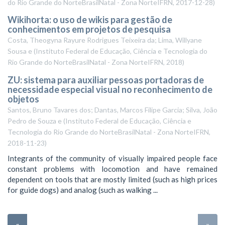
do Rio Grande do NorteBrasilNatal - Zona NorteIFRN
,
2017-12-28
)
Wikihorta: o uso de wikis para gestão de
conhecimentos em projetos de pesquisa
Costa, Theogyna Rayure Rodrigues Teixeira da; Lima, Willyane
Sousa e
(
Instituto Federal de Educação, Ciência e Tecnologia do
Rio Grande do NorteBrasilNatal - Zona NorteIFRN
,
2018
)
ZU: sistema para auxiliar pessoas portadoras de
necessidade especial visual no reconhecimento de
objetos
Santos, Bruno Tavares dos; Dantas, Marcos Filipe Garcia; Silva, João
Pedro de Souza e
(
Instituto Federal de Educação, Ciência e
Tecnologia do Rio Grande do NorteBrasilNatal - Zona NorteIFRN
,
2018-11-23
)
Integrants of the community of visually impaired people face
constant problems with locomotion and have remained
dependent on tools that are mostly limited (such as high prices
for guide dogs) and analog (such as walking ...
«
»