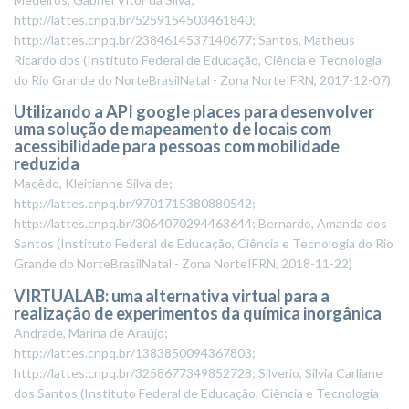
http://lattes.cnpq.br/5259154503461840;
http://lattes.cnpq.br/2384614537140677; Santos, Matheus
Ricardo dos
(
Instituto Federal de Educação, Ciência e Tecnologia
do Rio Grande do NorteBrasilNatal - Zona NorteIFRN
,
2017-12-07
)
Utilizando a API google places para desenvolver
uma solução de mapeamento de locais com
acessibilidade para pessoas com mobilidade
reduzida
Macêdo, Kleitianne Silva de;
http://lattes.cnpq.br/9701715380880542;
http://lattes.cnpq.br/3064070294463644; Bernardo, Amanda dos
Santos
(
Instituto Federal de Educação, Ciência e Tecnologia do Rio
Grande do NorteBrasilNatal - Zona NorteIFRN
,
2018-11-22
)
VIRTUALAB: uma alternativa virtual para a
realização de experimentos da química inorgânica
Andrade, Marina de Araújo;
http://lattes.cnpq.br/1383850094367803;
http://lattes.cnpq.br/3258677349852728; Silverio, Silvia Carliane
dos Santos
(
Instituto Federal de Educação, Ciência e Tecnologia