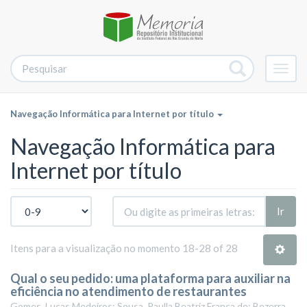
Alter
nave
Navegação Informática para Internet por título
Navegação Informática para
Internet por título
Ir
Itens para a visualização no momento 18-28 of 28
Qual o seu pedido: uma plataforma para auxiliar na
eficiência no atendimento de restaurantes
Gomes, Lucas Medeiros; Sousa, Paulla Beatriz França de; Bezerra,