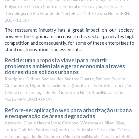
Kalyane de Oliveira
(
Instituto Federal de Educação, Ciência e
Tecnologia do Rio Grande do NorteBrasilNatal - Zona NorteIFRN
,
2017-12-08
)
The restaurant industry has a great impact on our society,
however the significant increase in this sector generates high
competition and consequently, for some of these enterprises to
stand out, innovation is an essential ...
Recicle: uma proposta viável para reduzir
problemas ambientais e gerar economia através
dos resíduos sólidos urbanos
Rodrigues, Débora Samara dos Santos; Duarte, Fabiana Pereira;
Guilhermino, Higor do Nascimento
(
Instituto Federal de Educação,
Ciência e Tecnologia do Rio Grande do NorteBrasilNatal - Zona
NorteIFRN
,
2021-03-19
)
Reflore-se: aplicação web para arborização urbana
e recuperação de áreas degradadas
Azevedo, Cibele Nayara Lima; Cardoso, Wesliana da Silva; Silva,
Letícia Gabriele Santos da
(
Instituto Federal de Educação, Ciência
e Tecnologia do Rio Grande do NorteBrasilNatal - Zona NorteIFRN
,