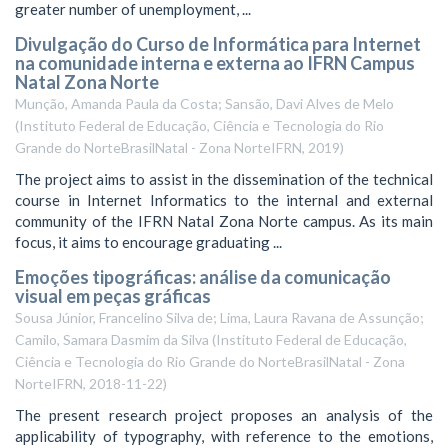
greater number of unemployment, ...
Divulgação do Curso de Informática para Internet
na comunidade interna e externa ao IFRN Campus
Natal Zona Norte
Munção, Amanda Paula da Costa; Sansão, Davi Alves de Melo
(
Instituto Federal de Educação, Ciência e Tecnologia do Rio
Grande do NorteBrasilNatal - Zona NorteIFRN
,
2019
)
The project aims to assist in the dissemination of the technical
course in Internet Informatics to the internal and external
community of the IFRN Natal Zona Norte campus. As its main
focus, it aims to encourage graduating ...
Emoções tipográficas: análise da comunicação
visual em peças gráficas
Sousa Júnior, Francelino Silva de; Lima, Laura Ravana de Assunção;
Camilo, Samara Dasmim da Silva
(
Instituto Federal de Educação,
Ciência e Tecnologia do Rio Grande do NorteBrasilNatal - Zona
NorteIFRN
,
2018-11-22
)
The present research project proposes an analysis of the
applicability of typography, with reference to the emotions,