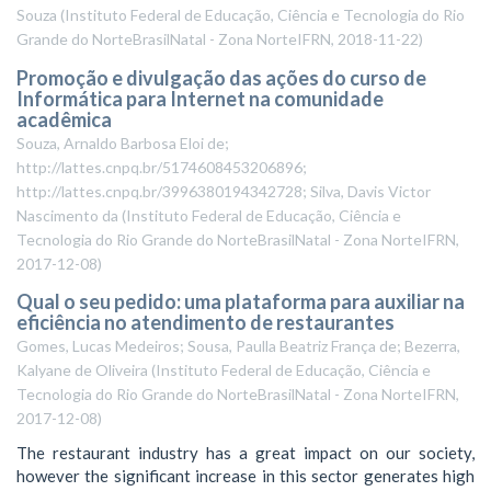
Souza
(
Instituto Federal de Educação, Ciência e Tecnologia do Rio
Grande do NorteBrasilNatal - Zona NorteIFRN
,
2018-11-22
)
Promoção e divulgação das ações do curso de
Informática para Internet na comunidade
acadêmica
Souza, Arnaldo Barbosa Eloi de;
http://lattes.cnpq.br/5174608453206896;
http://lattes.cnpq.br/3996380194342728; Silva, Davis Victor
Nascimento da
(
Instituto Federal de Educação, Ciência e
Tecnologia do Rio Grande do NorteBrasilNatal - Zona NorteIFRN
,
2017-12-08
)
Qual o seu pedido: uma plataforma para auxiliar na
eficiência no atendimento de restaurantes
Gomes, Lucas Medeiros; Sousa, Paulla Beatriz França de; Bezerra,
Kalyane de Oliveira
(
Instituto Federal de Educação, Ciência e
Tecnologia do Rio Grande do NorteBrasilNatal - Zona NorteIFRN
,
2017-12-08
)
The restaurant industry has a great impact on our society,
however the significant increase in this sector generates high