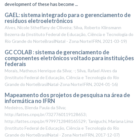
development of these has become ...
GAEL: sistema integrado para o gerenciamento de
resíduos eletroeletrônicos
Alves, Nicole Stheffany de Oliveira; Silva, Roberto Klinsmann
Bezerra da
(
Instituto Federal de Educação, Ciência e Tecnologia do
Rio Grande do NorteBrasilNatal - Zona NorteIFRN
,
2021-03-19
)
GC COLAB : sistema de gerenciamento de
componentes eletrônicos voltado para instituições
federais
Morais, Matheus Henrique da Silva; -; Silva, Rafael Alves da
(
Instituto Federal de Educação, Ciência e Tecnologia do Rio
Grande do NorteBrasilNatal-Zona NorteIFRN
,
2024-01-16
)
Mapeamento dos projetos de pesquisa na área de
informática no IFRN
Medeiros, Blenda Paula da Silva;
http://lattes.cnpq.br/7327760119128653;
http://lattes.cnpq.br/9799712848165529; Taniguchi, Mariana Lima
(
Instituto Federal de Educação, Ciência e Tecnologia do Rio
Grande do NorteBrasilNatal - Zona NorteIFRN
,
2017-12-07
)