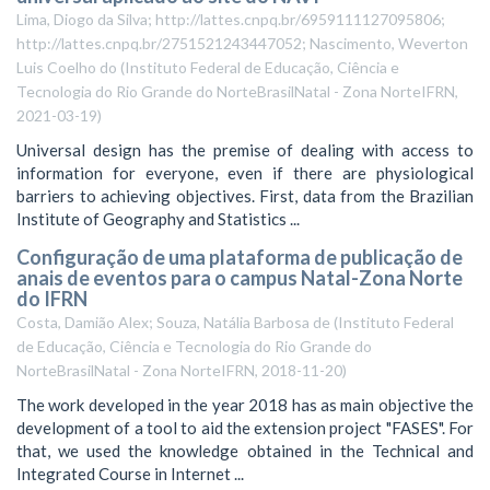
Lima, Diogo da Silva; http://lattes.cnpq.br/6959111127095806;
http://lattes.cnpq.br/2751521243447052; Nascimento, Weverton
Luis Coelho do
(
Instituto Federal de Educação, Ciência e
Tecnologia do Rio Grande do NorteBrasilNatal - Zona NorteIFRN
,
2021-03-19
)
Universal design has the premise of dealing with access to
information for everyone, even if there are physiological
barriers to achieving objectives. First, data from the Brazilian
Institute of Geography and Statistics ...
Configuração de uma plataforma de publicação de
anais de eventos para o campus Natal-Zona Norte
do IFRN
Costa, Damião Alex; Souza, Natália Barbosa de
(
Instituto Federal
de Educação, Ciência e Tecnologia do Rio Grande do
NorteBrasilNatal - Zona NorteIFRN
,
2018-11-20
)
The work developed in the year 2018 has as main objective the
development of a tool to aid the extension project "FASES". For
that, we used the knowledge obtained in the Technical and
Integrated Course in Internet ...