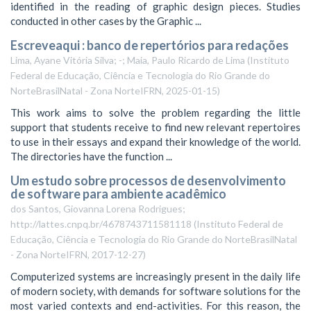
identified in the reading of graphic design pieces. Studies
conducted in other cases by the Graphic ...
Escreveaqui : banco de repertórios para redações
Lima, Ayane Vitória Silva; -; Maia, Paulo Ricardo de Lima
(
Instituto
Federal de Educação, Ciência e Tecnologia do Rio Grande do
NorteBrasilNatal - Zona NorteIFRN
,
2025-01-15
)
This work aims to solve the problem regarding the little
support that students receive to find new relevant repertoires
to use in their essays and expand their knowledge of the world.
The directories have the function ...
Um estudo sobre processos de desenvolvimento
de software para ambiente acadêmico
dos Santos, Giovanna Lorena Rodrigues;
http://lattes.cnpq.br/4678743711581118
(
Instituto Federal de
Educação, Ciência e Tecnologia do Rio Grande do NorteBrasilNatal
- Zona NorteIFRN
,
2017-12-27
)
Computerized systems are increasingly present in the daily life
of modern society, with demands for software solutions for the
most varied contexts and end-activities. For this reason, the