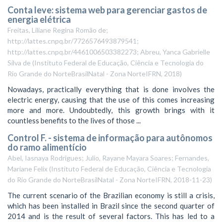
Conta leve: sistema web para gerenciar gastos de
energia elétrica
Freitas, Liliane Regina Romão de;
http://lattes.cnpq.br/7726576493879541;
http://lattes.cnpq.br/4461006503382273; Abreu, Yanca Gabrielle
Silva de
(
Instituto Federal de Educação, Ciência e Tecnologia do
Rio Grande do NorteBrasilNatal - Zona NorteIFRN
,
2018
)
Nowadays, practically everything that is done involves the
electric energy, causing that the use of this comes increasing
more and more. Undoubtedly, this growth brings with it
countless benefits to the lives of those ...
Control F. - sistema de informação para autônomos
do ramo alimentício
Abel, Iasnaya Rodrigues; Julio, Rayane Mayara Soares; Fernandes,
Mariane Felix
(
Instituto Federal de Educação, Ciência e Tecnologia
do Rio Grande do NorteBrasilNatal - Zona NorteIFRN
,
2018-11-23
)
The current scenario of the Brazilian economy is still a crisis,
which has been installed in Brazil since the second quarter of
2014 and is the result of several factors. This has led to a