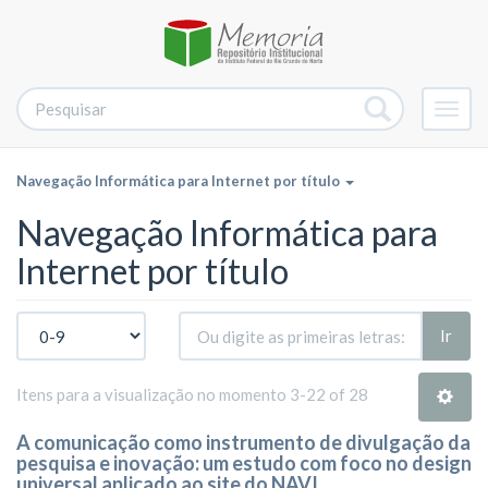
Alter
nave
Navegação Informática para Internet por título
Navegação Informática para
Internet por título
Ir
Itens para a visualização no momento 3-22 of 28
A comunicação como instrumento de divulgação da
pesquisa e inovação: um estudo com foco no design
universal aplicado ao site do NAVI