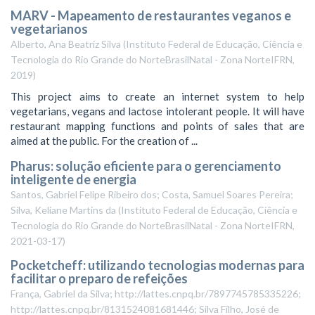
MARV - Mapeamento de restaurantes veganos e
vegetarianos
Alberto, Ana Beatriz Silva
(
Instituto Federal de Educação, Ciência e
Tecnologia do Rio Grande do NorteBrasilNatal - Zona NorteIFRN
,
2019
)
This project aims to create an internet system to help
vegetarians, vegans and lactose intolerant people. It will have
restaurant mapping functions and points of sales that are
aimed at the public. For the creation of ...
Pharus: solução eficiente para o gerenciamento
inteligente de energia
Santos, Gabriel Felipe Ribeiro dos; Costa, Samuel Soares Pereira;
Silva, Keliane Martins da
(
Instituto Federal de Educação, Ciência e
Tecnologia do Rio Grande do NorteBrasilNatal - Zona NorteIFRN
,
2021-03-17
)
Pocketcheff: utilizando tecnologias modernas para
facilitar o preparo de refeições
França, Gabriel da Silva; http://lattes.cnpq.br/7897745785335226;
http://lattes.cnpq.br/8131524081681446; Silva Filho, José de