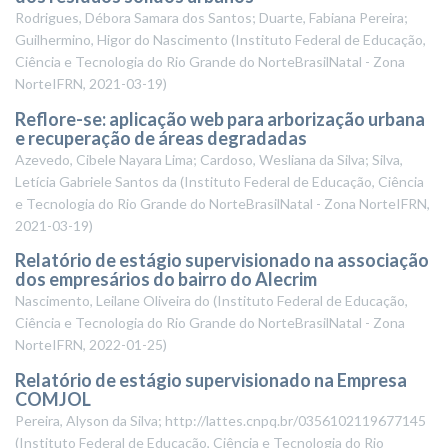
Rodrigues, Débora Samara dos Santos; Duarte, Fabiana Pereira;
Guilhermino, Higor do Nascimento
(
Instituto Federal de Educação,
Ciência e Tecnologia do Rio Grande do NorteBrasilNatal - Zona
NorteIFRN
,
2021-03-19
)
Reflore-se: aplicação web para arborização urbana
e recuperação de áreas degradadas
Azevedo, Cibele Nayara Lima; Cardoso, Wesliana da Silva; Silva,
Letícia Gabriele Santos da
(
Instituto Federal de Educação, Ciência
e Tecnologia do Rio Grande do NorteBrasilNatal - Zona NorteIFRN
,
2021-03-19
)
Relatório de estágio supervisionado na associação
dos empresários do bairro do Alecrim
Nascimento, Leilane Oliveira do
(
Instituto Federal de Educação,
Ciência e Tecnologia do Rio Grande do NorteBrasilNatal - Zona
NorteIFRN
,
2022-01-25
)
Relatório de estágio supervisionado na Empresa
COMJOL
Pereira, Alyson da Silva; http://lattes.cnpq.br/0356102119677145
(
Instituto Federal de Educação, Ciência e Tecnologia do Rio