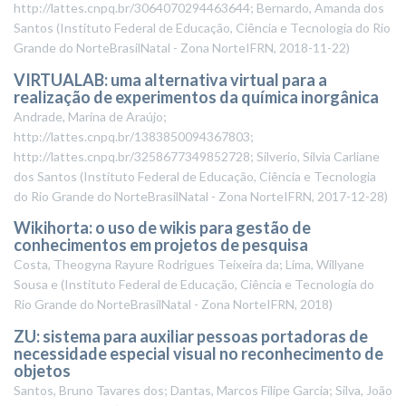
http://lattes.cnpq.br/3064070294463644; Bernardo, Amanda dos
Santos
(
Instituto Federal de Educação, Ciência e Tecnologia do Rio
Grande do NorteBrasilNatal - Zona NorteIFRN
,
2018-11-22
)
VIRTUALAB: uma alternativa virtual para a
realização de experimentos da química inorgânica
Andrade, Marina de Araújo;
http://lattes.cnpq.br/1383850094367803;
http://lattes.cnpq.br/3258677349852728; Silverio, Silvia Carliane
dos Santos
(
Instituto Federal de Educação, Ciência e Tecnologia
do Rio Grande do NorteBrasilNatal - Zona NorteIFRN
,
2017-12-28
)
Wikihorta: o uso de wikis para gestão de
conhecimentos em projetos de pesquisa
Costa, Theogyna Rayure Rodrigues Teixeira da; Lima, Willyane
Sousa e
(
Instituto Federal de Educação, Ciência e Tecnologia do
Rio Grande do NorteBrasilNatal - Zona NorteIFRN
,
2018
)
ZU: sistema para auxiliar pessoas portadoras de
necessidade especial visual no reconhecimento de
objetos
Santos, Bruno Tavares dos; Dantas, Marcos Filipe Garcia; Silva, João