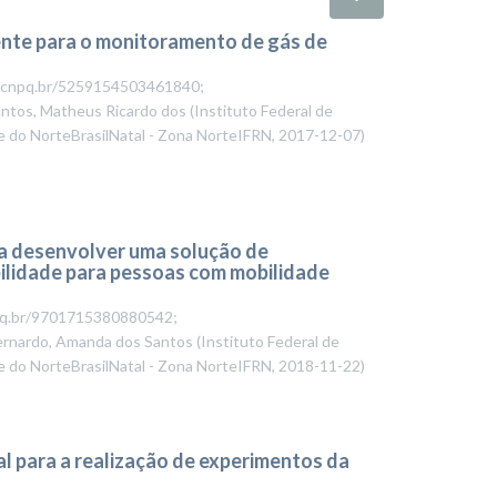
ente para o monitoramento de gás de
tes.cnpq.br/5259154503461840;
ntos, Matheus Ricardo dos
(
Instituto Federal de
e do NorteBrasilNatal - Zona NorteIFRN
,
2017-12-07
)
ra desenvolver uma solução de
ilidade para pessoas com mobilidade
cnpq.br/9701715380880542;
ernardo, Amanda dos Santos
(
Instituto Federal de
e do NorteBrasilNatal - Zona NorteIFRN
,
2018-11-22
)
l para a realização de experimentos da