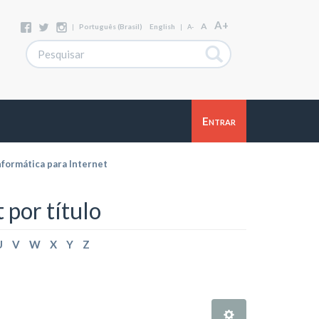
A+
A
|
Português (Brasil)
English
|
A-
Entrar
nformática para Internet
 por título
U
V
W
X
Y
Z