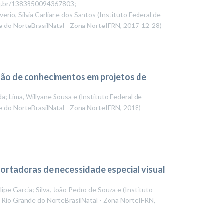
npq.br/1383850094367803;
erio, Silvia Carliane dos Santos
(
Instituto Federal de
e do NorteBrasilNatal - Zona NorteIFRN
,
2017-12-28
)
stão de conhecimentos em projetos de
a; Lima, Willyane Sousa e
(
Instituto Federal de
e do NorteBrasilNatal - Zona NorteIFRN
,
2018
)
portadoras de necessidade especial visual
ipe Garcia; Silva, João Pedro de Souza e
(
Instituto
o Rio Grande do NorteBrasilNatal - Zona NorteIFRN
,