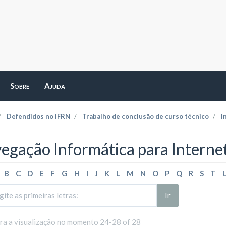
Sobre
Ajuda
Defendidos no IFRN
Trabalho de conclusão de curso técnico
I
egação Informática para Internet
B
C
D
E
F
G
H
I
J
K
L
M
N
O
P
Q
R
S
T
Ir
ara a visualização no momento 24-28 of 28