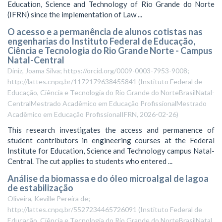
Education, Science and Technology of Rio Grande do Norte
(IFRN) since the implementation of Law ...
O acesso e a permanência de alunos cotistas nas
engenharias do Instituto Federal de Educação,
Ciência e Tecnologia do Rio Grande Norte - Campus
Natal-Central
Diniz, Joama Silva; https://orcid.org/0009-0003-7953-9008;
http://lattes.cnpq.br/1172179638455841
(
Instituto Federal de
Educação, Ciência e Tecnologia do Rio Grande do NorteBrasilNatal-
CentralMestrado Acadêmico em Educação ProfissionalMestrado
Acadêmico em Educação ProfissionalIFRN
,
2026-02-26
)
This research investigates the access and permanence of
student contributors in engineering courses at the Federal
Institute for Education, Science and Technology campus Natal-
Central. The cut applies to students who entered ...
Análise da biomassa e do óleo microalgal de lagoa
de estabilização
Oliveira, Keville Pereira de;
http://lattes.cnpq.br/5527234465726091
(
Instituto Federal de
Educação, Ciência e Tecnologia do Rio Grande do NorteBrasilNatal