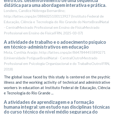
elétricos: desenvolvimento de uma sequência
didática para uma abordagem interativa e prática.
Londero, Candice Nóbrega Bernardino;
http://lattes.cnpq.br/3886025100113927
(
Instituto Federal de
Educação, Ciência e Tecnologia do Rio Grande do NorteBrasilNatal
- CentralMestrado Profissional em Ensino de FísicaMestrado
Profissional em Ensino de FísicaIFRN
,
2025-03-07
)
A atividade de trabalho e o adoecimento psíquico
em técnico-administrativos em educação
Mota, Cynthia Araújo; http://lattes.cnpq.br/8647844455890271
(
Universidade PotiguarBrasilNatal - CentralOutroMestrado
Profissional em Psicologia Organizacional e do TrabalhoOutroIFRN
,
2018
)
The global issue faced by this study is centered on the psychic
illness and the working activity of technical and administrative
workers in education at Instituto Federal de Educação, Ciência
e Tecnologia do Rio Grande ...
A atividades de aprendizagem e a formação
humana integral: um estudo nas disciplinas técnicas
do curso técnico de nível médio segurança do