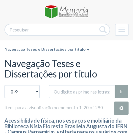
Alter
nave
Navegação Teses e Dissertações por título
Navegação Teses e
Dissertações por título
Ir
Itens para a visualização no momento 1-20 of 290
Acessibilidade física, nos espaços e mobiliário da
Biblioteca Nísia Floresta Brasileia Augusta do IFRN
- Campus Parnamirim, voltada para os usuários com