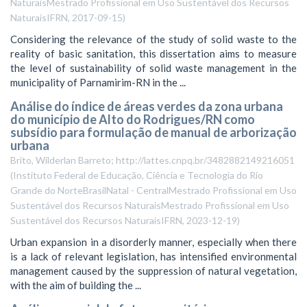
NaturaisMestrado Profissional em Uso Sustentável dos Recursos
NaturaisIFRN
,
2017-09-15
)
Considering the relevance of the study of solid waste to the
reality of basic sanitation, this dissertation aims to measure
the level of sustainability of solid waste management in the
municipality of Parnamirim-RN in the ...
Análise do índice de áreas verdes da zona urbana
do município de Alto do Rodrigues/RN como
subsídio para formulação de manual de arborização
urbana
Brito, Wilderlan Barreto; http://lattes.cnpq.br/3482882149216051
(
Instituto Federal de Educação, Ciência e Tecnologia do Rio
Grande do NorteBrasilNatal - CentralMestrado Profissional em Uso
Sustentável dos Recursos NaturaisMestrado Profissional em Uso
Sustentável dos Recursos NaturaisIFRN
,
2023-12-19
)
Urban expansion in a disorderly manner, especially when there
is a lack of relevant legislation, has intensified environmental
management caused by the suppression of natural vegetation,
with the aim of building the ...