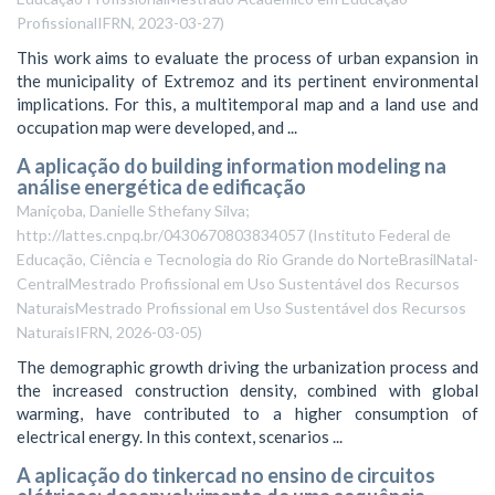
ProfissionalIFRN
,
2023-03-27
)
This work aims to evaluate the process of urban expansion in
the municipality of Extremoz and its pertinent environmental
implications. For this, a multitemporal map and a land use and
occupation map were developed, and ...
A aplicação do building information modeling na
análise energética de edificação
Maniçoba, Danielle Sthefany Silva;
http://lattes.cnpq.br/0430670803834057
(
Instituto Federal de
Educação, Ciência e Tecnologia do Rio Grande do NorteBrasilNatal-
CentralMestrado Profissional em Uso Sustentável dos Recursos
NaturaisMestrado Profissional em Uso Sustentável dos Recursos
NaturaisIFRN
,
2026-03-05
)
The demographic growth driving the urbanization process and
the increased construction density, combined with global
warming, have contributed to a higher consumption of
electrical energy. In this context, scenarios ...
A aplicação do tinkercad no ensino de circuitos