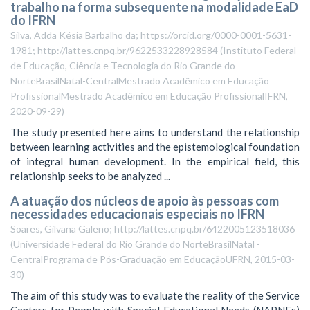
trabalho na forma subsequente na modalidade EaD
do IFRN
Silva, Adda Késia Barbalho da; https://orcid.org/0000-0001-5631-
1981; http://lattes.cnpq.br/9622533228928584
(
Instituto Federal
de Educação, Ciência e Tecnologia do Rio Grande do
NorteBrasilNatal-CentralMestrado Acadêmico em Educação
ProfissionalMestrado Acadêmico em Educação ProfissionalIFRN
,
2020-09-29
)
The study presented here aims to understand the relationship
between learning activities and the epistemological foundation
of integral human development. In the empirical field, this
relationship seeks to be analyzed ...
A atuação dos núcleos de apoio às pessoas com
necessidades educacionais especiais no IFRN
Soares, Gilvana Galeno; http://lattes.cnpq.br/6422005123518036
(
Universidade Federal do Rio Grande do NorteBrasilNatal -
CentralPrograma de Pós-Graduação em EducaçãoUFRN
,
2015-03-
30
)
The aim of this study was to evaluate the reality of the Service