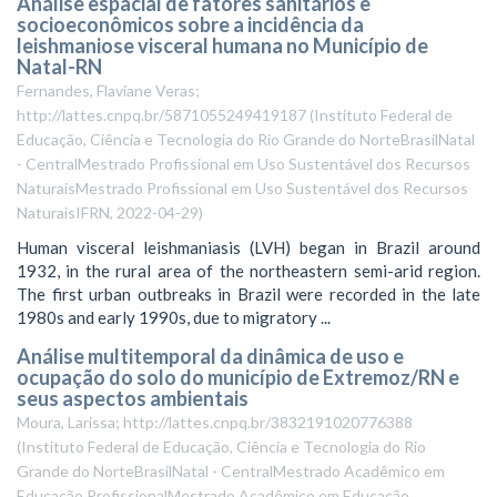
Análise espacial de fatores sanitários e
socioeconômicos sobre a incidência da
leishmaniose visceral humana no Município de
Natal-RN
Fernandes, Flaviane Veras;
http://lattes.cnpq.br/5871055249419187
(
Instituto Federal de
Educação, Ciência e Tecnologia do Rio Grande do NorteBrasilNatal
- CentralMestrado Profissional em Uso Sustentável dos Recursos
NaturaisMestrado Profissional em Uso Sustentável dos Recursos
NaturaisIFRN
,
2022-04-29
)
Human visceral leishmaniasis (LVH) began in Brazil around
1932, in the rural area of the northeastern semi-arid region.
The first urban outbreaks in Brazil were recorded in the late
1980s and early 1990s, due to migratory ...
Análise multitemporal da dinâmica de uso e
ocupação do solo do município de Extremoz/RN e
seus aspectos ambientais
Moura, Larissa; http://lattes.cnpq.br/3832191020776388
(
Instituto Federal de Educação, Ciência e Tecnologia do Rio
Grande do NorteBrasilNatal - CentralMestrado Acadêmico em
Educação ProfissionalMestrado Acadêmico em Educação