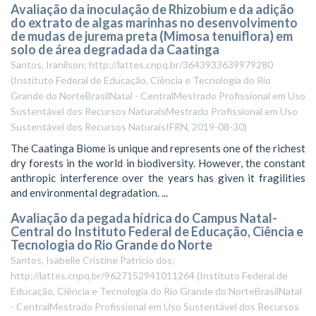
Avaliação da inoculação de Rhizobium e da adição
do extrato de algas marinhas no desenvolvimento
de mudas de jurema preta (Mimosa tenuiflora) em
solo de área degradada da Caatinga
Santos, Iranilson; http://lattes.cnpq.br/3643933639979280
(
Instituto Federal de Educação, Ciência e Tecnologia do Rio
Grande do NorteBrasilNatal - CentralMestrado Profissional em Uso
Sustentável dos Recursos NaturaisMestrado Profissional em Uso
Sustentável dos Recursos NaturaisIFRN
,
2019-08-30
)
The Caatinga Biome is unique and represents one of the richest
dry forests in the world in biodiversity. However, the constant
anthropic interference over the years has given it fragilities
and environmental degradation. ...
Avaliação da pegada hídrica do Campus Natal-
Central do Instituto Federal de Educação, Ciência e
Tecnologia do Rio Grande do Norte
Santos, Isabelle Cristine Patrício dos;
http://lattes.cnpq.br/9627152941011264
(
Instituto Federal de
Educação, Ciência e Tecnologia do Rio Grande do NorteBrasilNatal
- CentralMestrado Profissional em Uso Sustentável dos Recursos