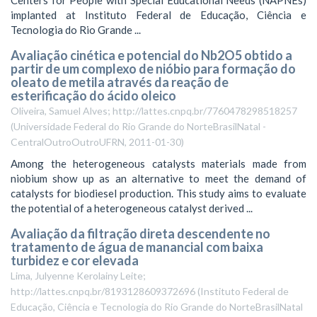
Centers for People with Special Educational Needs (NAPNEs)
implanted at Instituto Federal de Educação, Ciência e
Tecnologia do Rio Grande ...
Avaliação cinética e potencial do Nb2O5 obtido a
partir de um complexo de nióbio para formação do
oleato de metila através da reação de
esterificação do ácido oleico
Oliveira, Samuel Alves; http://lattes.cnpq.br/7760478298518257
(
Universidade Federal do Rio Grande do NorteBrasilNatal -
CentralOutroOutroUFRN
,
2011-01-30
)
Among the heterogeneous catalysts materials made from
niobium show up as an alternative to meet the demand of
catalysts for biodiesel production. This study aims to evaluate
the potential of a heterogeneous catalyst derived ...
Avaliação da filtração direta descendente no
tratamento de água de manancial com baixa
turbidez e cor elevada
Lima, Julyenne Kerolainy Leite;
http://lattes.cnpq.br/8193128609372696
(
Instituto Federal de
Educação, Ciência e Tecnologia do Rio Grande do NorteBrasilNatal