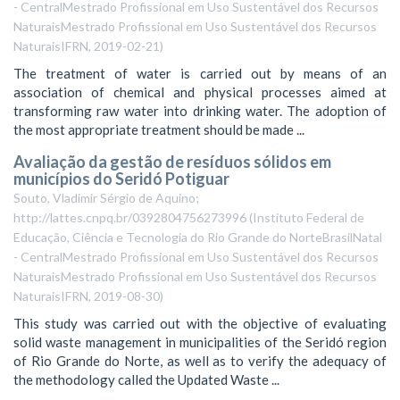
- CentralMestrado Profissional em Uso Sustentável dos Recursos
NaturaisMestrado Profissional em Uso Sustentável dos Recursos
NaturaisIFRN
,
2019-02-21
)
The treatment of water is carried out by means of an
association of chemical and physical processes aimed at
transforming raw water into drinking water. The adoption of
the most appropriate treatment should be made ...
Avaliação da gestão de resíduos sólidos em
municípios do Seridó Potiguar
Souto, Vladimir Sérgio de Aquino;
http://lattes.cnpq.br/0392804756273996
(
Instituto Federal de
Educação, Ciência e Tecnologia do Rio Grande do NorteBrasilNatal
- CentralMestrado Profissional em Uso Sustentável dos Recursos
NaturaisMestrado Profissional em Uso Sustentável dos Recursos
NaturaisIFRN
,
2019-08-30
)
This study was carried out with the objective of evaluating
solid waste management in municipalities of the Seridó region
of Rio Grande do Norte, as well as to verify the adequacy of
the methodology called the Updated Waste ...