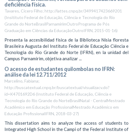
deficiência física.
Tavares, Cícero Filho; http://lattes.cnpq.br/3499417423669201
(
Insitituto Federal de Educação, Ciência e Tecnologia do Rio
Grande do NorteBrasilParnamirimOutroPrograma de Pós
Graduação em Ciências da EducaçãoOutroIFRN
,
2015-01-16
)
Presenta la accesibilidad física de la Biblioteca Nísia floresta
Brasileira Augusta del Instituto Federal de Educação Ciência e
Tecnologia do Rio Grande do Norte (IFRN), en la unidad del
Campus Parnamirim, objetiva analizar ...
O acesso de estudantes quilombolas no IFRN:
análise da lei 12.711/2012
Marcelino, Fabiana;
http://buscatextual.cnpq.br/buscatextual/visualizacv.do?
id=K4701692D6
(
Instituto Federal de Educação, Ciência e
Tecnologia do Rio Grande do NorteBrasilNatal - CentralMestrado
Acadêmico em Educação ProfissionalMestrado Acadêmico em
Educação ProfissionalIFRN
,
2018-03-27
)
This dissertation aims to analyze the access of students to
Integrated High School in the Campi of the Federal Institute of