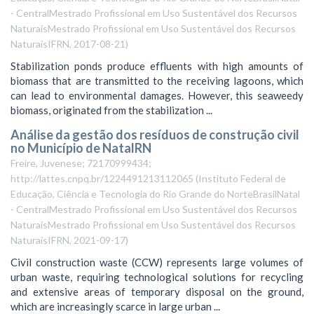
- CentralMestrado Profissional em Uso Sustentável dos Recursos
NaturaisMestrado Profissional em Uso Sustentável dos Recursos
NaturaisIFRN
,
2017-08-21
)
Stabilization ponds produce effluents with high amounts of
biomass that are transmitted to the receiving lagoons, which
can lead to environmental damages. However, this seaweedy
biomass, originated from the stabilization ...
Análise da gestão dos resíduos de construção civil
no Município de NatalRN
Freire, Juvenese; 72170999434;
http://lattes.cnpq.br/1224491213112065
(
Instituto Federal de
Educação, Ciência e Tecnologia do Rio Grande do NorteBrasilNatal
- CentralMestrado Profissional em Uso Sustentável dos Recursos
NaturaisMestrado Profissional em Uso Sustentável dos Recursos
NaturaisIFRN
,
2021-09-17
)
Civil construction waste (CCW) represents large volumes of
urban waste, requiring technological solutions for recycling
and extensive areas of temporary disposal on the ground,
which are increasingly scarce in large urban ...