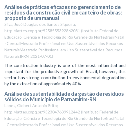
Análise de práticas eficazes no gerenciamento de
resíduos da construção civil em canteiro de obras:
proposta de um manual
Silva, José Douglas dos Santos Siqueira;
http://lattes.cnpq.br/9258555392862081
(
Instituto Federal de
Educação, Ciência e Tecnologia do Rio Grande do NorteBrasilNatal
- CentralMestrado Profissional em Uso Sustentável dos Recursos
NaturaisMestrado Profissional em Uso Sustentável dos Recursos
NaturaisIFRN
,
2021-07-01
)
The construction industry is one of the most influential and
important for the productive growth of Brazil, however, this
sector has strong contribution to environmental degradation
by the extraction of approximately 40% ...
Análise de sustentabilidade da gestão de resíduos
sólidos do Município de Parnamirim-RN
Lopes, Giobert Antonio Brito;
http://lattes.cnpq.br/9323047639912442
(
Instituto Federal de
Educação, Ciência e Tecnologia do Rio Grande do NorteBrasilNatal
- CentralMestrado Profissional em Uso Sustentável dos Recursos