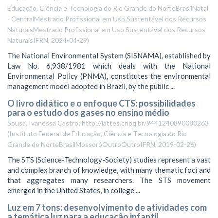
Educação, Ciência e Tecnologia do Rio Grande do NorteBrasilNatal
- CentralMestrado Profissional em Uso Sustentável dos Recursos
NaturaisMestrado Profissional em Uso Sustentável dos Recursos
NaturaisIFRN
,
2024-04-29
)
The National Environmental System (SISNAMA), established by
Law No. 6,938/1981 which deals with the National
Environmental Policy (PNMA), constitutes the environmental
management model adopted in Brazil, by the public ...
O livro didático e o enfoque CTS: possibilidades
para o estudo dos gases no ensino médio
Sousa, Ivanessa Castro; http://lattes.cnpq.br/9441240890080263
(
Instituto Federal de Educação, Ciência e Tecnologia do Rio
Grande do NorteBrasilMossoróOutroOutroIFRN
,
2019-02-26
)
The STS (Science-Technology-Society) studies represent a vast
and complex branch of knowledge, with many thematic foci and
that aggregates many researchers. The STS movement
emerged in the United States, in college ...
Luz em 7 tons: desenvolvimento de atividades com
a temática luz para a educação infantil