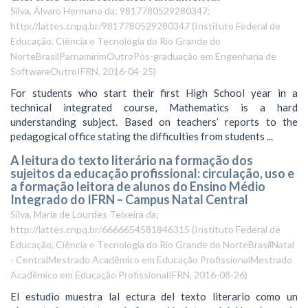
Silva, Álvaro Hermano da; 9817780529280347;
http://lattes.cnpq.br/9817780529280347
(
Instituto Federal de
Educação, Ciência e Tecnologia do Rio Grande do
NorteBrasilParnamirimOutroPós-graduação em Engenharia de
SoftwareOutroIFRN
,
2016-04-25
)
For students who start their first High School year in a
technical integrated course, Mathematics is a hard
understanding subject. Based on teachers’ reports to the
pedagogical office stating the difficulties from students ...
A leitura do texto literário na formação dos
sujeitos da educação profissional: circulação, uso e
a formação leitora de alunos do Ensino Médio
Integrado do IFRN – Campus Natal Central
Silva, Maria de Lourdes Teixeira da;
http://lattes.cnpq.br/6666654581846315
(
Instituto Federal de
Educação, Ciência e Tecnologia do Rio Grande do NorteBrasilNatal
- CentralMestrado Acadêmico em Educação ProfissionalMestrado
Acadêmico em Educação ProfissionalIFRN
,
2016-08-26
)
El estudio muestra lal ectura del texto literario como un