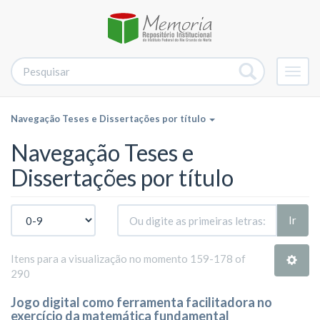
Alter
nave
Navegação Teses e Dissertações por título
Navegação Teses e
Dissertações por título
Ir
Itens para a visualização no momento 159-178 of
290
Jogo digital como ferramenta facilitadora no
exercício da matemática fundamental