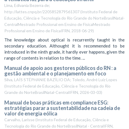
Lima, Edivania Bezerra de;
http://lattes.cnpq.br/2205852879561307
(
Instituto Federal de
Educação, Ciência e Tecnologia do Rio Grande do NorteBrasilNatal-
CentralMestrado Profissional em Ensino de FísicaMestrado
Profissional em Ensino de FísicaIFRN
,
2018-06-29
)
The knowledge about optical is recurrently taught in the
secondary education. Althought it is recommended to be
introduced in the ninth grade, it hardly ever happens, given the
range of contents in relation to the time. ...
Manual de apoio aos gestores públicos do RN : a
gestão ambiental e o planejamento em foco
Silva, LAÍS STÉPHANIE BAZÍLIO DA; Toledo, André Luiz Lopes
(
Instituto Federal de Educação, Ciência e Tecnologia do Rio
Grande do NorteBrasilNatal-CentralIFRN
,
2026-03-03
)
Manual de boas práticas em compliance ESG:
estratégias parar a sustentabilidade na cadeia de
valor de energia eólica
Carvalho, Larisse
(
Instituto Federal de Educação, Ciência e
Tecnologia do Rio Grande do NorteBrasilNatal - CentralIFRN
,