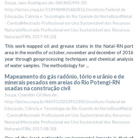
Souza, Jairo Rodrigues de; 060.860.994-30;
http://lattes.cnpq.br/5149484835682816
(
Instituto Federal de
Educação, Ciência e Tecnologia do Rio Grande do NorteBrasilNatal
- CentralMestrado Profissional em Uso Sustentável dos Recursos
NaturaisMestrado Profissional em Uso Sustentável dos Recursos
NaturaisIFRN
,
2017-04-20
)
This work mapped oil and grease stains in the Natal-RN port
area in the months of october, november and december of 2016
year through geoprocessing techniques and chemical analysis
of water samples. The methodology for ...
Mapeamento do gás radônio, tório e urânio e de
minerais pesados em areias do Rio Potengi-RN
usadas na construção civil
Souza, Ozenildo Gil Silva de;
http://lattes.cnpq.br/4659520233912300
(
Instituto Federal de
Educação, Ciência e Tecnologia do Rio Grande do NorteBrasilNatal
- CentralMestrado Profissional em Uso Sustentável dos Recursos
NaturaisMestrado Profissional em Uso Sustentável dos Recursos
NaturaisIFRN
,
2017-08-30
)