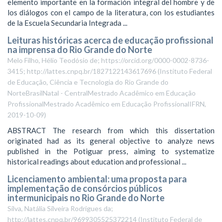
elemento importante en la formación integral del hombre y de
los diálogos con el campo de la literatura, con los estudiantes
de la Escuela Secundaria Integrada ...
Leituras históricas acerca de educação profissional
na imprensa do Rio Grande do Norte
Melo Filho, Hélio Teodósio de; https://orcid.org/0000-0002-8736-
3415; http://lattes.cnpq.br/1827122143617696
(
Instituto Federal
de Educação, Ciência e Tecnologia do Rio Grande do
NorteBrasilNatal - CentralMestrado Acadêmico em Educação
ProfissionalMestrado Acadêmico em Educação ProfissionalIFRN
,
2019-10-09
)
ABSTRACT The research from which this dissertation
originated had as its general objective to analyze news
published in the Potiguar press, aiming to systematize
historical readings about education and professional ...
Licenciamento ambiental: uma proposta para
implementação de consórcios públicos
intermunicipais no Rio Grande do Norte
Silva, Natália Silveira Rodrigues da;
http://lattes.cnpq.br/9699305525372214
(
Instituto Federal de