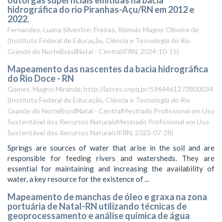
outorgas superficiais emitidas na bacia
hidrográfica do rio Piranhas-Açu/RN em 2012 e
2022.
Fernandes, Luana Silvestre; Freitas, Rômulo Magno Oliveira de
(
Instituto Federal de Educação, Ciência e Tecnologia do Rio
Grande do NorteBrasilNatal - CentralIFRN
,
2024-10-15
)
Mapeamento das nascentes da bacia hidrográfica
do Rio Doce - RN
Gomes, Magno Miranda; http://lattes.cnpq.br/5964461273800034
(
Instituto Federal de Educação, Ciência e Tecnologia do Rio
Grande do NorteBrasilNatal - CentralMestrado Profissional em Uso
Sustentável dos Recursos NaturaisMestrado Profissional em Uso
Sustentável dos Recursos NaturaisIFRN
,
2023-07-28
)
Springs are sources of water that arise in the soil and are
responsible for feeding rivers and watersheds. They are
essential for maintaining and increasing the availability of
water, a key resource for the existence of ...
Mapeamento de manchas de óleo e graxa na zona
portuária de Natal-RN utilizando técnicas de
geoprocessamento e análise química de água