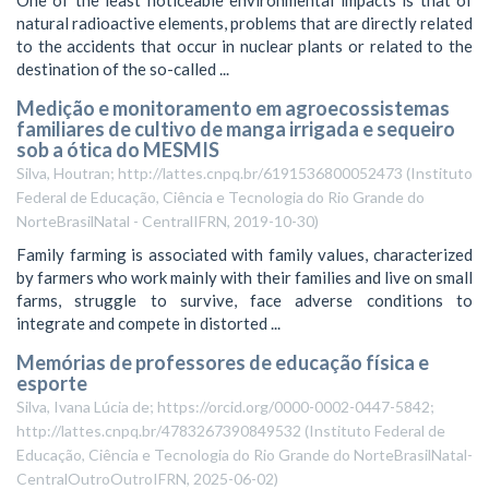
One of the least noticeable environmental impacts is that of
natural radioactive elements, problems that are directly related
to the accidents that occur in nuclear plants or related to the
destination of the so-called ...
Medição e monitoramento em agroecossistemas
familiares de cultivo de manga irrigada e sequeiro
sob a ótica do MESMIS
Silva, Houtran; http://lattes.cnpq.br/6191536800052473
(
Instituto
Federal de Educação, Ciência e Tecnologia do Rio Grande do
NorteBrasilNatal - CentralIFRN
,
2019-10-30
)
Family farming is associated with family values, characterized
by farmers who work mainly with their families and live on small
farms, struggle to survive, face adverse conditions to
integrate and compete in distorted ...
Memórias de professores de educação física e
esporte
Silva, Ivana Lúcia de; https://orcid.org/0000-0002-0447-5842;
http://lattes.cnpq.br/4783267390849532
(
Instituto Federal de
Educação, Ciência e Tecnologia do Rio Grande do NorteBrasilNatal-
CentralOutroOutroIFRN
,
2025-06-02
)