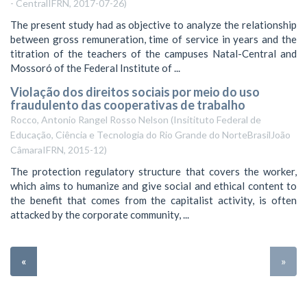
- CentralIFRN
,
2017-07-26
)
The present study had as objective to analyze the relationship
between gross remuneration, time of service in years and the
titration of the teachers of the campuses Natal-Central and
Mossoró of the Federal Institute of ...
Violação dos direitos sociais por meio do uso
fraudulento das cooperativas de trabalho
Rocco, Antonio Rangel Rosso Nelson
(
Insitituto Federal de
Educação, Ciência e Tecnologia do Rio Grande do NorteBrasilJoão
CâmaraIFRN
,
2015-12
)
The protection regulatory structure that covers the worker,
which aims to humanize and give social and ethical content to
the benefit that comes from the capitalist activity, is often
attacked by the corporate community, ...
«
»