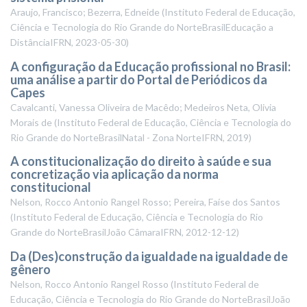
Araujo, Francisco; Bezerra, Edneide
(
Instituto Federal de Educação,
Ciência e Tecnologia do Rio Grande do NorteBrasilEducação a
DistânciaIFRN
,
2023-05-30
)
A configuração da Educação profissional no Brasil:
uma análise a partir do Portal de Periódicos da
Capes
Cavalcanti, Vanessa Oliveira de Macêdo; Medeiros Neta, Olivia
Morais de
(
Instituto Federal de Educação, Ciência e Tecnologia do
Rio Grande do NorteBrasilNatal - Zona NorteIFRN
,
2019
)
A constitucionalização do direito à saúde e sua
concretização via aplicação da norma
constitucional
Nelson, Rocco Antonio Rangel Rosso; Pereira, Faíse dos Santos
(
Instituto Federal de Educação, Ciência e Tecnologia do Rio
Grande do NorteBrasilJoão CâmaraIFRN
,
2012-12-12
)
Da (Des)construção da igualdade na igualdade de
gênero
Nelson, Rocco Antonio Rangel Rosso
(
Instituto Federal de
Educação, Ciência e Tecnologia do Rio Grande do NorteBrasilJoão