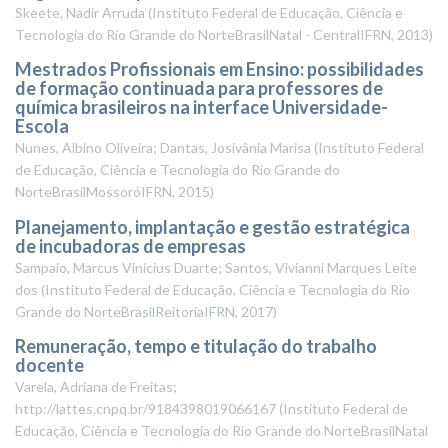
Skeete, Nadir Arruda
(
Instituto Federal de Educação, Ciência e
Tecnologia do Rio Grande do NorteBrasilNatal - CentralIFRN
,
2013
)
Mestrados Profissionais em Ensino: possibilidades
de formação continuada para professores de
química brasileiros na interface Universidade-
Escola
Nunes, Albino Oliveira; Dantas, Josivânia Marisa
(
Instituto Federal
de Educação, Ciência e Tecnologia do Rio Grande do
NorteBrasilMossoróIFRN
,
2015
)
Planejamento, implantação e gestão estratégica
de incubadoras de empresas
Sampaio, Marcus Vinícius Duarte; Santos, Vivianni Marques Leite
dos
(
Instituto Federal de Educação, Ciência e Tecnologia do Rio
Grande do NorteBrasilReitoriaIFRN
,
2017
)
Remuneração, tempo e titulação do trabalho
docente
Varela, Adriana de Freitas;
http://lattes.cnpq.br/9184398019066167
(
Instituto Federal de
Educação, Ciência e Tecnologia do Rio Grande do NorteBrasilNatal