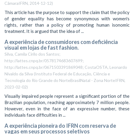
CâmaraIFRN
,
2014-12-12
)
This article has the purpose to support the claim that the policy
of gender equality has become synonymous with women's
rights, rather than a policy of promoting human isonomic
treatment. It is argued that the idea of ...
A experiência de consumidores com deficiência
visual em lojas de fast fashion.
Silva, Camila Cirilo dos Santos;
http://lattes.cnpq.br/0578174683607699;
http://lattes.cnpq.br/0671503391869048; CostaOSTA, Leonardo
Nivaldo da Silva
(
Instituto Federal de Educação, Ciência e
Tecnologia do Rio Grande do NorteBrasilNatal - Zona NorteIFRN
,
2023-02-02
)
Visually impaired people represent a significant portion of the
Brazilian population, reaching approximately 7 million people.
However, even in the face of an expressive number, these
individuals face difficulties in ...
A experiência pioneira do IFRN com reserva de
vagas em seus processos seletivos