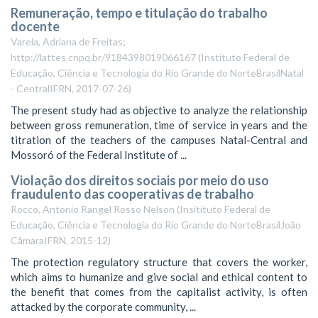
Remuneração, tempo e titulação do trabalho
docente
Varela, Adriana de Freitas;
http://lattes.cnpq.br/9184398019066167
(
Instituto Federal de
Educação, Ciência e Tecnologia do Rio Grande do NorteBrasilNatal
- CentralIFRN
,
2017-07-26
)
The present study had as objective to analyze the relationship
between gross remuneration, time of service in years and the
titration of the teachers of the campuses Natal-Central and
Mossoró of the Federal Institute of ...
Violação dos direitos sociais por meio do uso
fraudulento das cooperativas de trabalho
Rocco, Antonio Rangel Rosso Nelson
(
Insitituto Federal de
Educação, Ciência e Tecnologia do Rio Grande do NorteBrasilJoão
CâmaraIFRN
,
2015-12
)
The protection regulatory structure that covers the worker,
which aims to humanize and give social and ethical content to
the benefit that comes from the capitalist activity, is often
attacked by the corporate community, ...