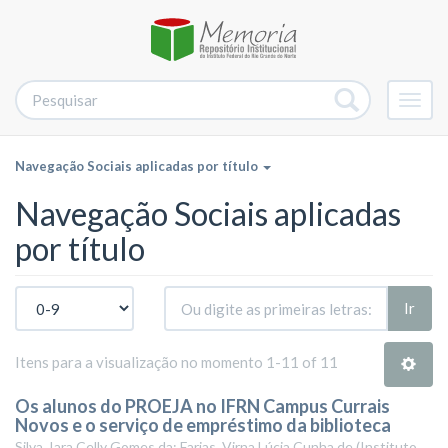
Alter
nave
Navegação Sociais aplicadas por título
Navegação Sociais aplicadas
por título
Ir
Itens para a visualização no momento 1-11 of 11
Os alunos do PROEJA no IFRN Campus Currais
Novos e o serviço de empréstimo da biblioteca
Silva, Iara Celly Gomes da; Farias, Virna Lúcia Cunha de
(
Instituto