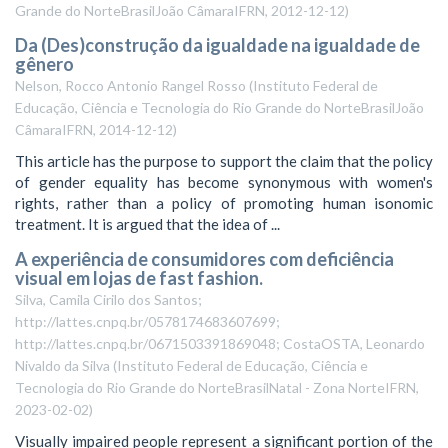
Grande do NorteBrasilJoão CâmaraIFRN
,
2012-12-12
)
Da (Des)construção da igualdade na igualdade de
gênero
Nelson, Rocco Antonio Rangel Rosso
(
Instituto Federal de
Educação, Ciência e Tecnologia do Rio Grande do NorteBrasilJoão
CâmaraIFRN
,
2014-12-12
)
This article has the purpose to support the claim that the policy
of gender equality has become synonymous with women's
rights, rather than a policy of promoting human isonomic
treatment. It is argued that the idea of ...
A experiência de consumidores com deficiência
visual em lojas de fast fashion.
Silva, Camila Cirilo dos Santos;
http://lattes.cnpq.br/0578174683607699;
http://lattes.cnpq.br/0671503391869048; CostaOSTA, Leonardo
Nivaldo da Silva
(
Instituto Federal de Educação, Ciência e
Tecnologia do Rio Grande do NorteBrasilNatal - Zona NorteIFRN
,
2023-02-02
)
Visually impaired people represent a significant portion of the