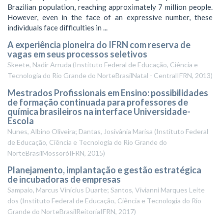
Brazilian population, reaching approximately 7 million people.
However, even in the face of an expressive number, these
individuals face difficulties in ...
A experiência pioneira do IFRN com reserva de
vagas em seus processos seletivos
Skeete, Nadir Arruda
(
Instituto Federal de Educação, Ciência e
Tecnologia do Rio Grande do NorteBrasilNatal - CentralIFRN
,
2013
)
Mestrados Profissionais em Ensino: possibilidades
de formação continuada para professores de
química brasileiros na interface Universidade-
Escola
Nunes, Albino Oliveira; Dantas, Josivânia Marisa
(
Instituto Federal
de Educação, Ciência e Tecnologia do Rio Grande do
NorteBrasilMossoróIFRN
,
2015
)
Planejamento, implantação e gestão estratégica
de incubadoras de empresas
Sampaio, Marcus Vinícius Duarte; Santos, Vivianni Marques Leite
dos
(
Instituto Federal de Educação, Ciência e Tecnologia do Rio
Grande do NorteBrasilReitoriaIFRN
,
2017
)