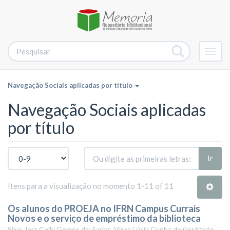
Alter
nave
Navegação Sociais aplicadas por título
Navegação Sociais aplicadas
por título
Ir
Itens para a visualização no momento 1-11 of 11
Os alunos do PROEJA no IFRN Campus Currais
Novos e o serviço de empréstimo da biblioteca
Silva, Iara Celly Gomes da; Farias, Virna Lúcia Cunha de
(
Instituto