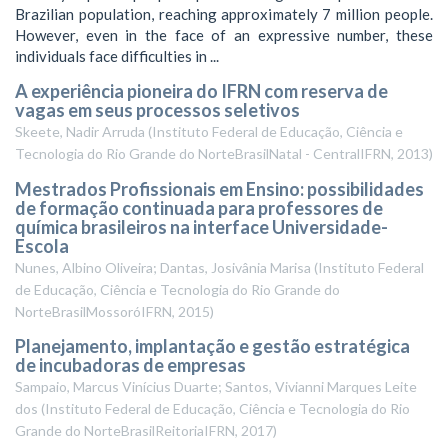
Brazilian population, reaching approximately 7 million people.
However, even in the face of an expressive number, these
individuals face difficulties in ...
A experiência pioneira do IFRN com reserva de
vagas em seus processos seletivos
Skeete, Nadir Arruda
(
Instituto Federal de Educação, Ciência e
Tecnologia do Rio Grande do NorteBrasilNatal - CentralIFRN
,
2013
)
Mestrados Profissionais em Ensino: possibilidades
de formação continuada para professores de
química brasileiros na interface Universidade-
Escola
Nunes, Albino Oliveira; Dantas, Josivânia Marisa
(
Instituto Federal
de Educação, Ciência e Tecnologia do Rio Grande do
NorteBrasilMossoróIFRN
,
2015
)
Planejamento, implantação e gestão estratégica
de incubadoras de empresas
Sampaio, Marcus Vinícius Duarte; Santos, Vivianni Marques Leite
dos
(
Instituto Federal de Educação, Ciência e Tecnologia do Rio
Grande do NorteBrasilReitoriaIFRN
,
2017
)