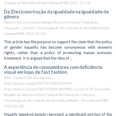
Grande do NorteBrasilJoão CâmaraIFRN
,
2012-12-12
)
Da (Des)construção da igualdade na igualdade de
gênero
Nelson, Rocco Antonio Rangel Rosso
(
Instituto Federal de
Educação, Ciência e Tecnologia do Rio Grande do NorteBrasilJoão
CâmaraIFRN
,
2014-12-12
)
This article has the purpose to support the claim that the policy
of gender equality has become synonymous with women's
rights, rather than a policy of promoting human isonomic
treatment. It is argued that the idea of ...
A experiência de consumidores com deficiência
visual em lojas de fast fashion.
Silva, Camila Cirilo dos Santos;
http://lattes.cnpq.br/0578174683607699;
http://lattes.cnpq.br/0671503391869048; CostaOSTA, Leonardo
Nivaldo da Silva
(
Instituto Federal de Educação, Ciência e
Tecnologia do Rio Grande do NorteBrasilNatal - Zona NorteIFRN
,
2023-02-02
)
Visually impaired people represent a significant portion of the