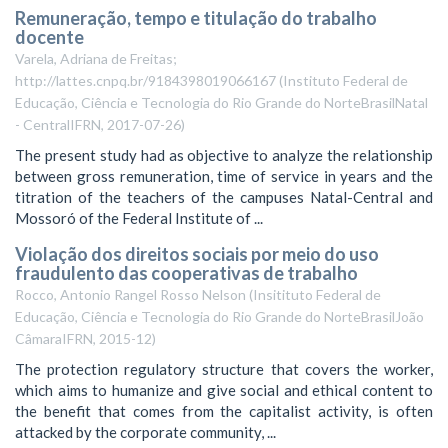
Remuneração, tempo e titulação do trabalho
docente
Varela, Adriana de Freitas;
http://lattes.cnpq.br/9184398019066167
(
Instituto Federal de
Educação, Ciência e Tecnologia do Rio Grande do NorteBrasilNatal
- CentralIFRN
,
2017-07-26
)
The present study had as objective to analyze the relationship
between gross remuneration, time of service in years and the
titration of the teachers of the campuses Natal-Central and
Mossoró of the Federal Institute of ...
Violação dos direitos sociais por meio do uso
fraudulento das cooperativas de trabalho
Rocco, Antonio Rangel Rosso Nelson
(
Insitituto Federal de
Educação, Ciência e Tecnologia do Rio Grande do NorteBrasilJoão
CâmaraIFRN
,
2015-12
)
The protection regulatory structure that covers the worker,
which aims to humanize and give social and ethical content to
the benefit that comes from the capitalist activity, is often
attacked by the corporate community, ...