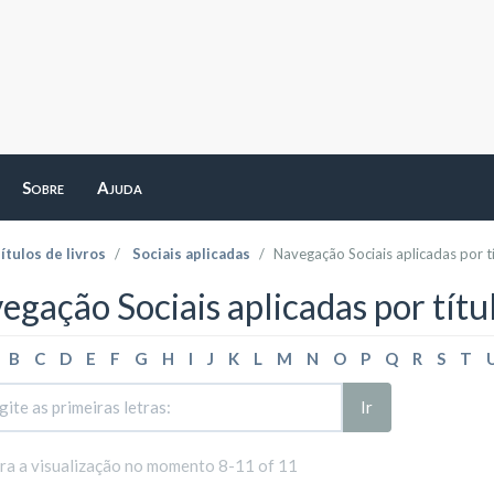
Sobre
Ajuda
ítulos de livros
Sociais aplicadas
Navegação Sociais aplicadas por t
egação Sociais aplicadas por títu
B
C
D
E
F
G
H
I
J
K
L
M
N
O
P
Q
R
S
T
Ir
ara a visualização no momento 8-11 of 11