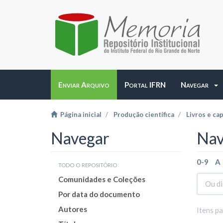
Enviar Arquivo
Portal IFRN
Navegar
Página inicial
Produção científica
Livros e cap
Navegar
Nav
0-9
A
todo o repositório
Comunidades e Coleções
Por data do documento
Autores
Itens p