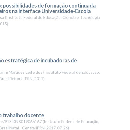
: possibilidades de formação continuada
eiros na interface Universidade-Escola
isa
(
Instituto Federal de Educação, Ciência e Tecnologia
015
)
o estratégica de incubadoras de
ianni Marques Leite dos
(
Instituto Federal de Educação,
BrasilReitoriaIFRN
,
2017
)
o trabalho docente
npq.br/9184398019066167
(
Instituto Federal de Educação,
rasilNatal - CentralIFRN
,
2017-07-26
)