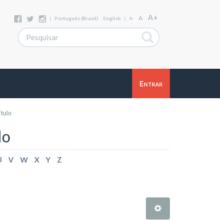
A+
A
|
Português (Brasil)
English
|
A-
Entrar
ítulo
lo
U
V
W
X
Y
Z