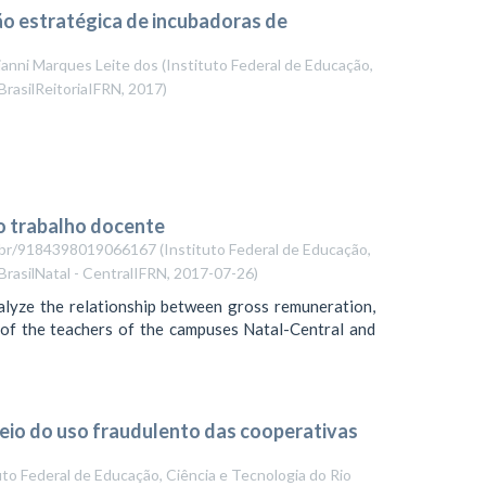
o estratégica de incubadoras de
ianni Marques Leite dos
(
Instituto Federal de Educação,
BrasilReitoriaIFRN
,
2017
)
o trabalho docente
npq.br/9184398019066167
(
Instituto Federal de Educação,
rasilNatal - CentralIFRN
,
2017-07-26
)
alyze the relationship between gross remuneration,
n of the teachers of the campuses Natal-Central and
meio do uso fraudulento das cooperativas
uto Federal de Educação, Ciência e Tecnologia do Rio