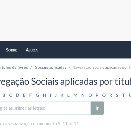
Sobre
Ajuda
ítulos de livros
Sociais aplicadas
Navegação Sociais aplicadas por t
egação Sociais aplicadas por títu
B
C
D
E
F
G
H
I
J
K
L
M
N
O
P
Q
R
S
T
Ir
ara a visualização no momento 9-11 of 11