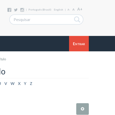
A+
A
|
Português (Brasil)
English
|
A-
Entrar
ítulo
lo
U
V
W
X
Y
Z