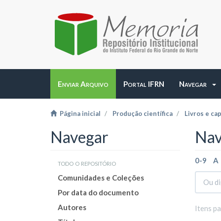
Enviar Arquivo
Portal IFRN
Navegar
Página inicial
Produção científica
Livros e cap
Navegar
Nav
0-9
A
todo o repositório
Comunidades e Coleções
Por data do documento
Autores
Itens p