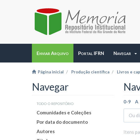
Enviar Arquivo
Portal IFRN
Navegar
Página inicial
Produção científica
Livros e cap
Navegar
Nav
0-9
A
todo o repositório
Comunidades e Coleções
Por data do documento
Autores
Itens p