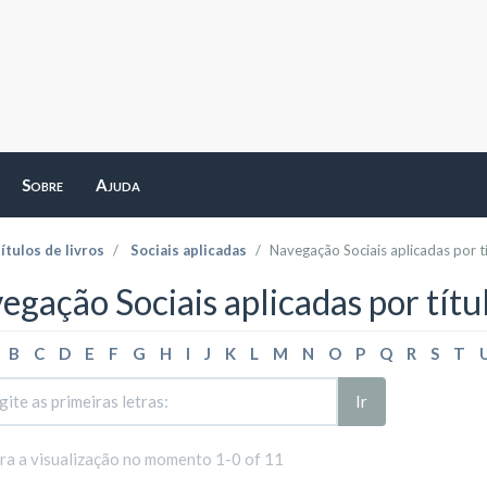
Sobre
Ajuda
ítulos de livros
Sociais aplicadas
Navegação Sociais aplicadas por t
egação Sociais aplicadas por títu
B
C
D
E
F
G
H
I
J
K
L
M
N
O
P
Q
R
S
T
Ir
ara a visualização no momento 1-0 of 11