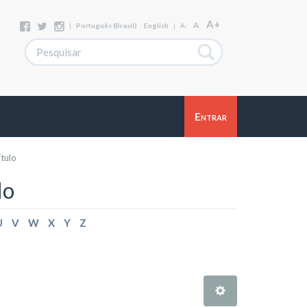
A+
A
|
Português (Brasil)
English
|
A-
Entrar
ítulo
lo
U
V
W
X
Y
Z