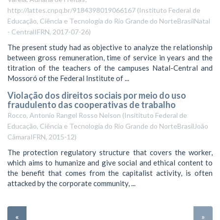
http://lattes.cnpq.br/9184398019066167
(
Instituto Federal de
Educação, Ciência e Tecnologia do Rio Grande do NorteBrasilNatal
- CentralIFRN
,
2017-07-26
)
The present study had as objective to analyze the relationship
between gross remuneration, time of service in years and the
titration of the teachers of the campuses Natal-Central and
Mossoró of the Federal Institute of ...
Violação dos direitos sociais por meio do uso
fraudulento das cooperativas de trabalho
Rocco, Antonio Rangel Rosso Nelson
(
Insitituto Federal de
Educação, Ciência e Tecnologia do Rio Grande do NorteBrasilJoão
CâmaraIFRN
,
2015-12
)
The protection regulatory structure that covers the worker,
which aims to humanize and give social and ethical content to
the benefit that comes from the capitalist activity, is often
attacked by the corporate community, ...
«
»