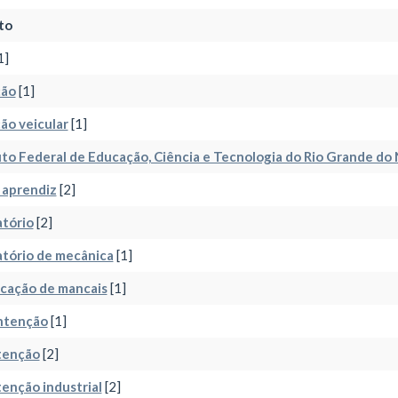
to
1]
ção
[1]
ão veicular
[1]
uto Federal de Educação, Ciência e Tecnologia do Rio Grande do
 aprendiz
[2]
tório
[2]
tório de mecânica
[1]
icação de mancais
[1]
tenção
[1]
enção
[2]
enção industrial
[2]