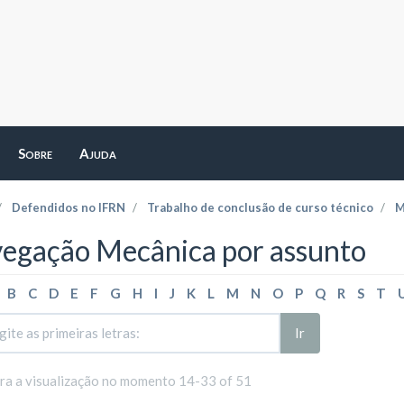
Sobre
Ajuda
Defendidos no IFRN
Trabalho de conclusão de curso técnico
M
egação Mecânica por assunto
B
C
D
E
F
G
H
I
J
K
L
M
N
O
P
Q
R
S
T
Ir
ara a visualização no momento 14-33 of 51