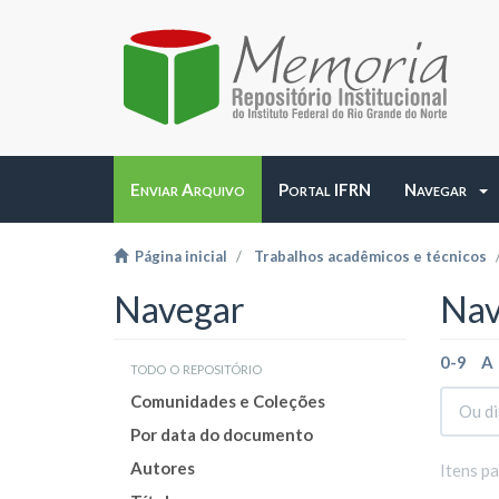
Enviar Arquivo
Portal IFRN
Navegar
Página inicial
Trabalhos acadêmicos e técnicos
Navegar
Nav
0-9
A
todo o repositório
Comunidades e Coleções
Por data do documento
Autores
Itens p