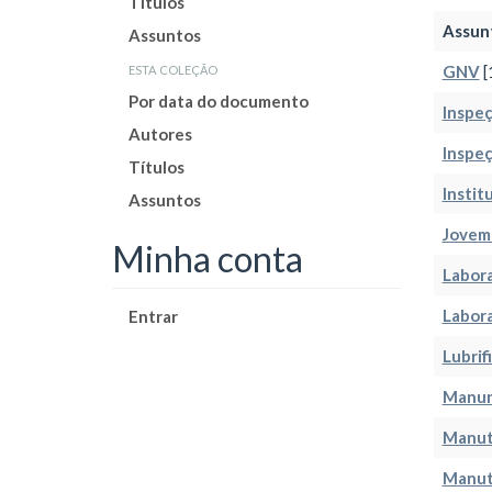
Títulos
Assun
Assuntos
esta coleção
GNV
[
Por data do documento
Inspe
Autores
Inspeç
Títulos
Instit
Assuntos
Jovem
Minha conta
Labora
Labora
Entrar
Lubrif
Manun
Manut
Manut