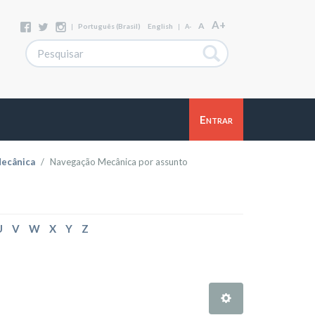
A+
A
|
Português (Brasil)
English
|
A-
Entrar
ecânica
Navegação Mecânica por assunto
U
V
W
X
Y
Z