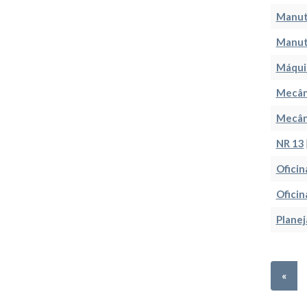
Manut
Manut
Máqui
Mecân
Mecân
NR 13
Oficin
Oficin
Plane
«