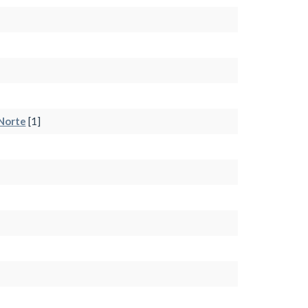
 Norte
[1]