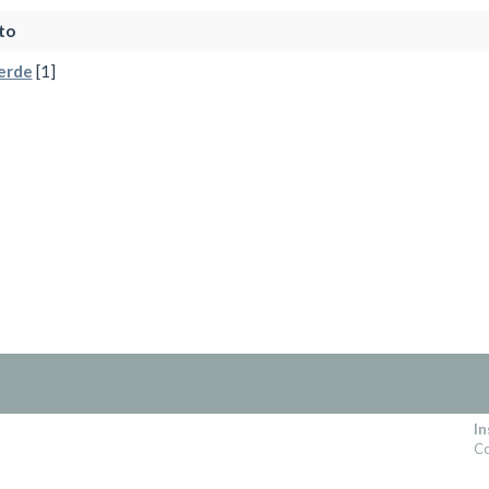
to
erde
[1]
In
Co