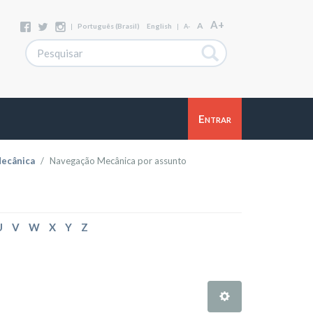
A+
A
|
Português (Brasil)
English
|
A-
Entrar
ecânica
Navegação Mecânica por assunto
U
V
W
X
Y
Z