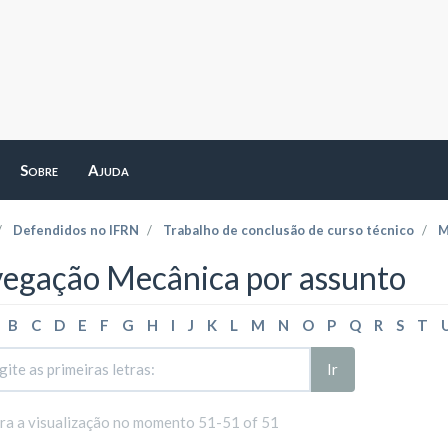
Sobre
Ajuda
Defendidos no IFRN
Trabalho de conclusão de curso técnico
M
egação Mecânica por assunto
B
C
D
E
F
G
H
I
J
K
L
M
N
O
P
Q
R
S
T
Ir
ara a visualização no momento 51-51 of 51