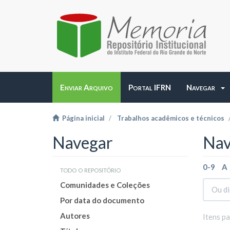
Enviar Arquivo
Portal IFRN
Navegar
Página inicial
Trabalhos acadêmicos e técnicos
Navegar
Nav
0-9
A
todo o repositório
Comunidades e Coleções
Por data do documento
Autores
Itens p