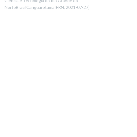
Ciência e Tecnologia do Rio Grande do
NorteBrasilCanguaretamaIFRN
,
2021-07-27
)