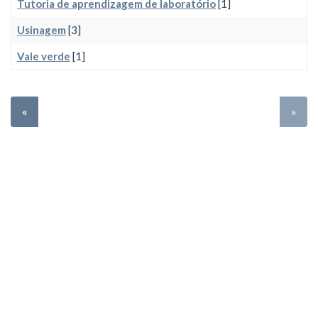
Tutoria de aprendizagem de laboratório
[1]
Usinagem
[3]
Vale verde
[1]
«
»