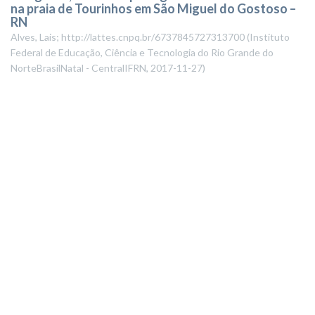
na praia de Tourinhos em São Miguel do Gostoso –
RN
Alves, Lais; http://lattes.cnpq.br/6737845727313700
(
Instituto
Federal de Educação, Ciência e Tecnologia do Rio Grande do
NorteBrasilNatal - CentralIFRN
,
2017-11-27
)