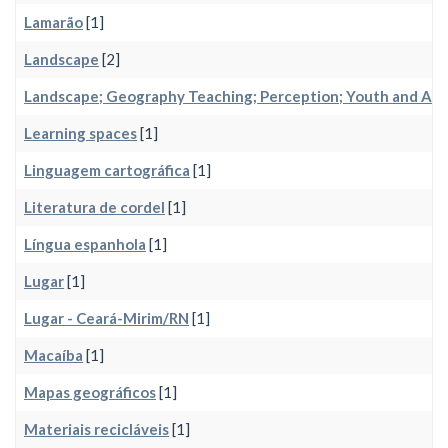
Lamarão
[1]
Landscape
[2]
Landscape; Geography Teaching; Perception; Youth and Adu
Learning spaces
[1]
Linguagem cartográfica
[1]
Literatura de cordel
[1]
Língua espanhola
[1]
Lugar
[1]
Lugar - Ceará-Mirim/RN
[1]
Macaíba
[1]
Mapas geográficos
[1]
Materiais recicláveis
[1]