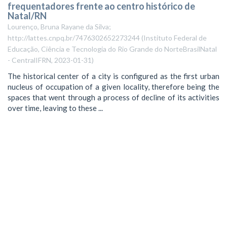
frequentadores frente ao centro histórico de
Natal/RN
Lourenço, Bruna Rayane da Silva;
http://lattes.cnpq.br/7476302652273244
(
Instituto Federal de
Educação, Ciência e Tecnologia do Rio Grande do NorteBrasilNatal
- CentralIFRN
,
2023-01-31
)
The historical center of a city is configured as the first urban
nucleus of occupation of a given locality, therefore being the
spaces that went through a process of decline of its activities
over time, leaving to these ...