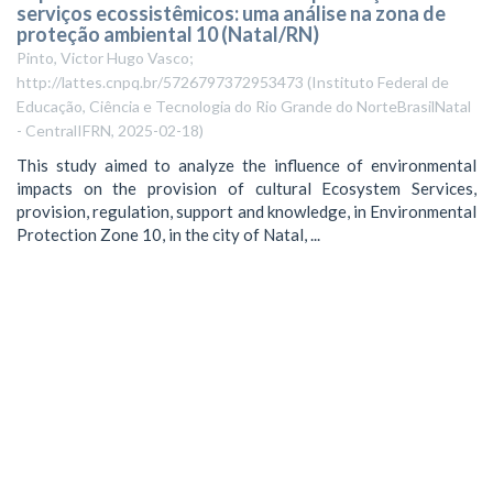
serviços ecossistêmicos: uma análise na zona de
proteção ambiental 10 (Natal/RN)
Pinto, Victor Hugo Vasco;
http://lattes.cnpq.br/5726797372953473
(
Instituto Federal de
Educação, Ciência e Tecnologia do Rio Grande do NorteBrasilNatal
- CentralIFRN
,
2025-02-18
)
This study aimed to analyze the influence of environmental
impacts on the provision of cultural Ecosystem Services,
provision, regulation, support and knowledge, in Environmental
Protection Zone 10, in the city of Natal, ...