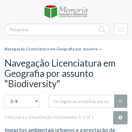
Alter
nave
Navegação Licenciatura em Geografia por assunto
Navegação Licenciatura em
Geografia por assunto
"Biodiversity"
Ir
Itens para a visualização no momento 1-1 of 1
Impactos ambientais urbanos e a prestação de