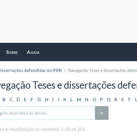
Sobre
Ajuda
dissertações defendidas no IFRN
Navegação Teses e dissertações defend
egação Teses e dissertações defe
B
C
D
E
F
G
H
I
J
K
L
M
N
O
P
Q
R
S
T
Ir
ara a visualização no momento 1-20 of 252