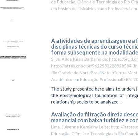
de Educação, Ciência e Tecnologia do Rio Gra
em Ensino de FísicaMestrado Profissional em
A atividades de aprendizagem e a 
disciplinas técnicas do curso técn
forma subsequente na modalidade
Silva, Adda Késia Barbalho da; https://orcid
http://lattes.cnpq.br/9622533228928584
(
In
Rio Grande do NorteBrasilNatal-CentralMes
Acadêmico em Educação ProfissionalIFRN
,
20
The study presented here aims to understa
the epistemological foundation of integr
relationship seeks to be analyzed ...
Avaliação da filtração direta des
manancial com baixa turbidez e co
Lima, Julyenne Kerolainy Leite; http://latt
Educação, Ciência e Tecnologia do Rio Grande