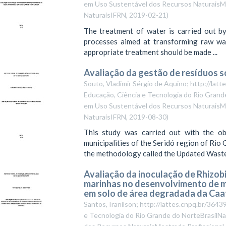
em Uso Sustentável dos Recursos NaturaisMe
NaturaisIFRN
,
2019-02-21
)
The treatment of water is carried out b
processes aimed at transforming raw wat
appropriate treatment should be made ...
Avaliação da gestão de resíduos s
Souto, Vladimir Sérgio de Aquino; http://la
Educação, Ciência e Tecnologia do Rio Grande
em Uso Sustentável dos Recursos NaturaisMe
NaturaisIFRN
,
2019-08-30
)
This study was carried out with the ob
municipalities of the Seridó region of Rio 
the methodology called the Updated Waste 
Avaliação da inoculação de Rhizob
marinhas no desenvolvimento de m
em solo de área degradada da Caa
Santos, Iranilson; http://lattes.cnpq.br/36
e Tecnologia do Rio Grande do NorteBrasilNa