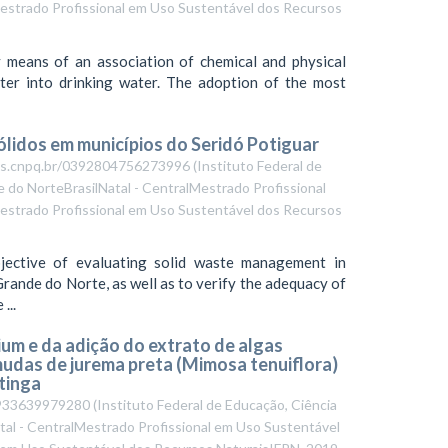
strado Profissional em Uso Sustentável dos Recursos
y means of an association of chemical and physical
er into drinking water. The adoption of the most
ólidos em municípios do Seridó Potiguar
ttes.cnpq.br/0392804756273996
(
Instituto Federal de
 do NorteBrasilNatal - CentralMestrado Profissional
strado Profissional em Uso Sustentável dos Recursos
jective of evaluating solid waste management in
Grande do Norte, as well as to verify the adequacy of
...
ium e da adição do extrato de algas
udas de jurema preta (Mimosa tenuiflora)
tinga
43933639979280
(
Instituto Federal de Educação, Ciência
tal - CentralMestrado Profissional em Uso Sustentável