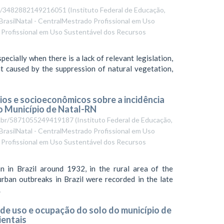
q.br/3482882149216051
(
Instituto Federal de Educação,
BrasilNatal - CentralMestrado Profissional em Uso
Profissional em Uso Sustentável dos Recursos
ecially when there is a lack of relevant legislation,
t caused by the suppression of natural vegetation,
rios e socioeconômicos sobre a incidência
o Município de Natal-RN
npq.br/5871055249419187
(
Instituto Federal de Educação,
BrasilNatal - CentralMestrado Profissional em Uso
Profissional em Uso Sustentável dos Recursos
n in Brazil around 1932, in the rural area of the
urban outbreaks in Brazil were recorded in the late
.
 de uso e ocupação do solo do município de
entais