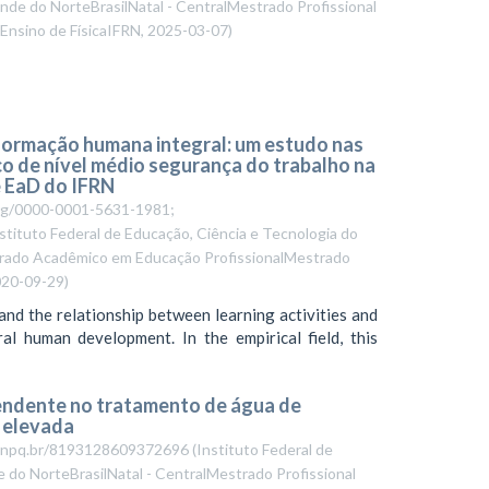
nde do NorteBrasilNatal - CentralMestrado Profissional
 Ensino de FísicaIFRN
,
2025-03-07
)
formação humana integral: um estudo nas
ico de nível médio segurança do trabalho na
 EaD do IFRN
.org/0000-0001-5631-1981;
stituto Federal de Educação, Ciência e Tecnologia do
trado Acadêmico em Educação ProfissionalMestrado
20-09-29
)
nd the relationship between learning activities and
al human development. In the empirical field, this
cendente no tratamento de água de
r elevada
es.cnpq.br/8193128609372696
(
Instituto Federal de
 do NorteBrasilNatal - CentralMestrado Profissional