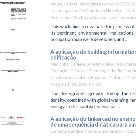
Moura, Larissa; http://lattes.cnpq.br/3832
Tecnologia do Rio Grande do NorteBrasilNat
ProfissionalMestrado Acadêmico em Educaçã
This work aims to evaluate the process of
its pertinent environmental implications
occupation map were developed, and ...
A aplicação do building informatio
edificação
Maniçoba, Danielle Sthefany Silva; http://l
Educação, Ciência e Tecnologia do Rio Grand
Uso Sustentável dos Recursos NaturaisMestr
NaturaisIFRN
,
2026-03-05
)
The demographic growth driving the urb
density, combined with global warming, ha
energy. In this context, scenarios ...
A aplicação do tinkercad no ensino
de uma sequência didática para um
Londero, Candice Nóbrega Bernardino; http