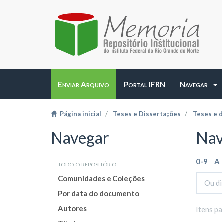
Enviar Arquivo
Portal IFRN
Navegar
Página inicial
Teses e Dissertações
Teses e 
Navegar
Nav
0-9
A
todo o repositório
Comunidades e Coleções
Por data do documento
Autores
Itens p