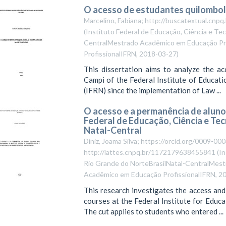
O acesso de estudantes quilombola
Marcelino, Fabiana; http://buscatextual.cnp
(
Instituto Federal de Educação, Ciência e Tec
CentralMestrado Acadêmico em Educação Pr
ProfissionalIFRN
,
2018-03-27
)
This dissertation aims to analyze the a
Campi of the Federal Institute of Educat
(IFRN) since the implementation of Law ...
O acesso e a permanência de aluno
Federal de Educação, Ciência e Te
Natal-Central
Diniz, Joama Silva; https://orcid.org/0009-0
http://lattes.cnpq.br/1172179638455841
(
In
Rio Grande do NorteBrasilNatal-CentralMes
Acadêmico em Educação ProfissionalIFRN
,
20
This research investigates the access an
courses at the Federal Institute for Educ
The cut applies to students who entered ...