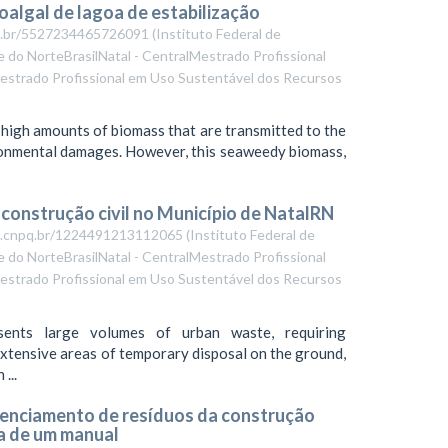
oalgal de lagoa de estabilização
cnpq.br/5527234465726091
(
Instituto Federal de
 do NorteBrasilNatal - CentralMestrado Profissional
strado Profissional em Uso Sustentável dos Recursos
 high amounts of biomass that are transmitted to the
ironmental damages. However, this seaweedy biomass,
 construção civil no Município de NatalRN
tes.cnpq.br/1224491213112065
(
Instituto Federal de
 do NorteBrasilNatal - CentralMestrado Profissional
strado Profissional em Uso Sustentável dos Recursos
sents large volumes of urban waste, requiring
extensive areas of temporary disposal on the ground,
...
erenciamento de resíduos da construção
ta de um manual