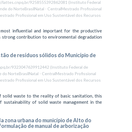
tp://lattes.cnpq.br/9258555392862081
(
Instituto Federal
nde do NorteBrasilNatal - CentralMestrado Profissional
strado Profissional em Uso Sustentável dos Recursos
 most influential and important for the productive
as strong contribution to environmental degradation
stão de resíduos sólidos do Município de
s.cnpq.br/9323047639912442
(
Instituto Federal de
 do NorteBrasilNatal - CentralMestrado Profissional
strado Profissional em Uso Sustentável dos Recursos
solid waste to the reality of basic sanitation, this
of sustainability of solid waste management in the
da zona urbana do município de Alto do
formulação de manual de arborização