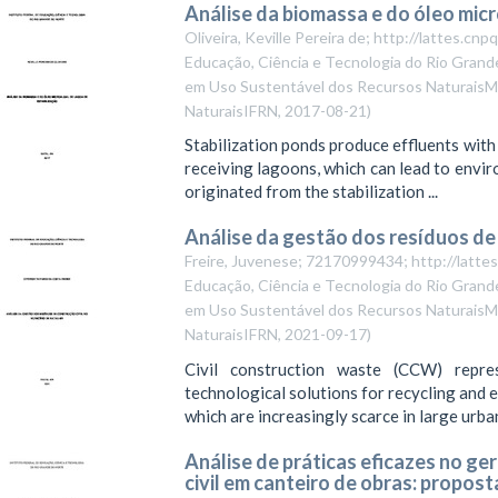
Análise da biomassa e do óleo micr
Oliveira, Keville Pereira de; http://lattes.
Educação, Ciência e Tecnologia do Rio Grande
em Uso Sustentável dos Recursos NaturaisMe
NaturaisIFRN
,
2017-08-21
)
Stabilization ponds produce effluents with
receiving lagoons, which can lead to env
originated from the stabilization ...
Análise da gestão dos resíduos de
Freire, Juvenese; 72170999434; http://lat
Educação, Ciência e Tecnologia do Rio Grande
em Uso Sustentável dos Recursos NaturaisMe
NaturaisIFRN
,
2021-09-17
)
Civil construction waste (CCW) repre
technological solutions for recycling and 
which are increasingly scarce in large urban 
Análise de práticas eficazes no g
civil em canteiro de obras: propos