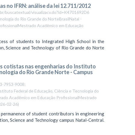
s no IFRN: análise da lei 12.711/2012
q.br/buscatextual/visualizacv.do?id=K4701692D6
nologia do Rio Grande do NorteBrasilNatal -
ofissionalMestrado Acadêmico em Educação
ccess of students to Integrated High School in the
ion, Science and Technology of Rio Grande do Norte
s cotistas nas engenharias do Instituto
cnologia do Rio Grande Norte - Campus
003-7953-9008;
stituto Federal de Educação, Ciência e Tecnologia do
trado Acadêmico em Educação ProfissionalMestrado
26-02-26
)
d permanence of student contributors in engineering
ation, Science and Technology campus Natal-Central.