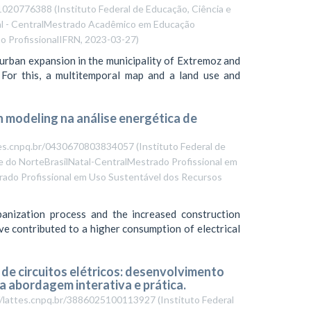
191020776388
(
Instituto Federal de Educação, Ciência e
al - CentralMestrado Acadêmico em Educação
o ProfissionalIFRN
,
2023-03-27
)
 urban expansion in the municipality of Extremoz and
. For this, a multitemporal map and a land use and
n modeling na análise energética de
attes.cnpq.br/0430670803834057
(
Instituto Federal de
e do NorteBrasilNatal-CentralMestrado Profissional em
ado Profissional em Uso Sustentável dos Recursos
anization process and the increased construction
ve contributed to a higher consumption of electrical
 de circuitos elétricos: desenvolvimento
a abordagem interativa e prática.
://lattes.cnpq.br/3886025100113927
(
Instituto Federal