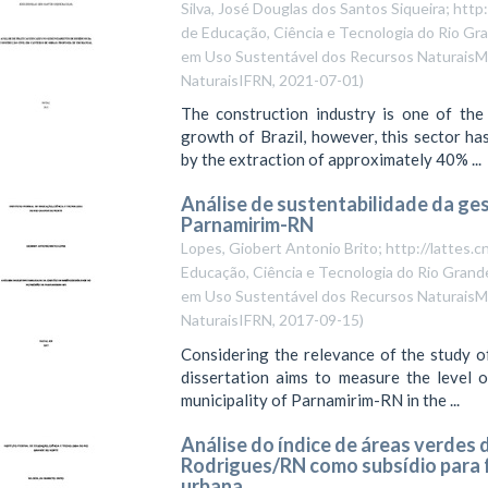
Silva, José Douglas dos Santos Siqueira; ht
de Educação, Ciência e Tecnologia do Rio Gra
em Uso Sustentável dos Recursos NaturaisMe
NaturaisIFRN
,
2021-07-01
)
The construction industry is one of the
growth of Brazil, however, this sector h
by the extraction of approximately 40% ...
Análise de sustentabilidade da ge
Parnamirim-RN
Lopes, Giobert Antonio Brito; http://latte
Educação, Ciência e Tecnologia do Rio Grande
em Uso Sustentável dos Recursos NaturaisMe
NaturaisIFRN
,
2017-09-15
)
Considering the relevance of the study of 
dissertation aims to measure the level 
municipality of Parnamirim-RN in the ...
Análise do índice de áreas verdes 
Rodrigues/RN como subsídio para 
urbana