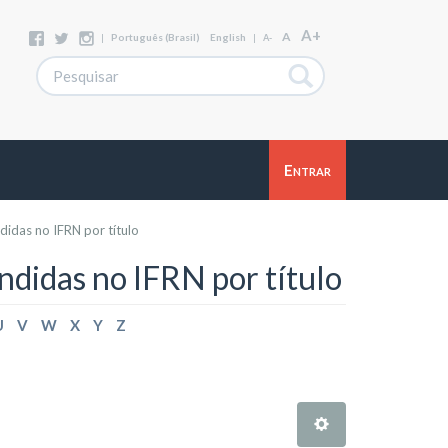
A+
A
|
Português (Brasil)
English
|
A-
Entrar
idas no IFRN por título
ndidas no IFRN por título
U
V
W
X
Y
Z