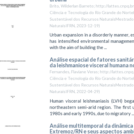
Brito, Wilderlan Barreto; http://lattes.cnp
Ciência e Tecnologia do Rio Grande do Norte
Sustentável dos Recursos NaturaisMestrado 
NaturaisIFRN
,
2023-12-19
)
Urban expansion in a disorderly manner, esp
has intensified environmental managemen
with the aim of building the ...
Análise espacial de fatores sanitá
da leishmaniose visceral humana n
Fernandes, Flaviane Veras; http://lattes.c
Ciência e Tecnologia do Rio Grande do Norte
Sustentável dos Recursos NaturaisMestrado 
NaturaisIFRN
,
2022-04-29
)
Human visceral leishmaniasis (LVH) bega
northeastern semi-arid region. The first 
1980s and early 1990s, due to migratory ..
Análise multitemporal da dinâmica
Extremoz/RN e seus aspectos ambi