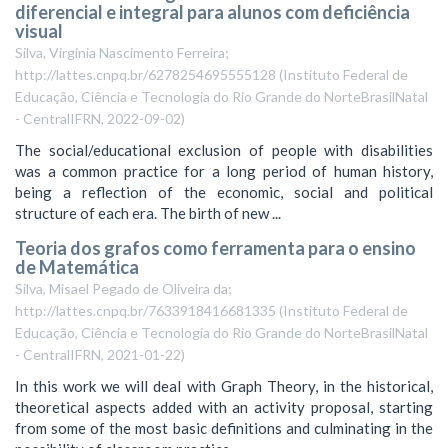
diferencial e integral para alunos com deficiência
visual
Silva, Virginia Nascimento Ferreira;
http://lattes.cnpq.br/6278254695555128
(
Instituto Federal de
Educação, Ciência e Tecnologia do Rio Grande do NorteBrasilNatal
- CentralIFRN
,
2022-09-02
)
The social/educational exclusion of people with disabilities
was a common practice for a long period of human history,
being a reflection of the economic, social and political
structure of each era. The birth of new ...
Teoria dos grafos como ferramenta para o ensino
de Matemática
Silva, Misael Pegado de Oliveira da;
http://lattes.cnpq.br/7633918416681335
(
Instituto Federal de
Educação, Ciência e Tecnologia do Rio Grande do NorteBrasilNatal
- CentralIFRN
,
2021-01-22
)
In this work we will deal with Graph Theory, in the historical,
theoretical aspects added with an activity proposal, starting
from some of the most basic definitions and culminating in the