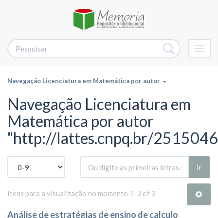
Alter
nave
Navegação Licenciatura em Matemática por autor
Navegação Licenciatura em
Matemática por autor
"http://lattes.cnpq.br/25150
Ir
Itens para a visualização no momento 1-3 of 3
Análise de estratégias de ensino de calculo