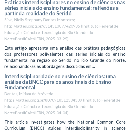
Práticas interdisciplinares no ensino de ciências nas
séries iniciais do ensino fundamental: reflexões a
partir da realidade do Seridó
Silva, Nielly Stephany Dantas Monteiro;
http://lattes.cnpq.br/6314313877420935
(
Instituto Federal de
Educação, Ciência e Tecnologia do Rio Grande do
NorteBrasilCaicóIFRN
,
2025-03-25
)
Este artigo apresenta uma análise das práticas pedagógicas
dos professores polivalentes das séries iniciais do ensino
fundamental na região do Seridó, no Rio Grande do Norte,
relacionando-as às abordagens discutidas em ...
Interdisciplinaridade no ensino de ciências: uma
análise da BNCC para os anos finais do Ensino
Fundamental
Dantas, Miriam de Azêvedo;
https://lattes.cnpq.br/8070918512304309
(
Instituto Federal de
Educação, Ciência e Tecnologia do Rio Grande do
NorteBrasilCaicóIFRN
,
2025-04-04
)
This article investigates how the National Common Core
Curriculum (BNCC) guides interdisciplinarity in science