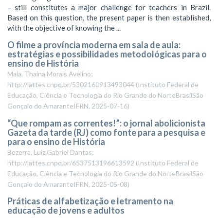
– still constitutes a major challenge for teachers in Brazil.
Based on this question, the present paper is then established,
with the objective of knowing the ...
O filme a província moderna em sala de aula:
estratégias e possibilidades metodológicas para o
ensino de História
Maia, Thaina Morais Avelino;
http://lattes.cnpq.br/5302160913493044
(
Instituto Federal de
Educação, Ciência e Tecnologia do Rio Grande do NorteBrasilSão
Gonçalo do AmaranteIFRN
,
2025-07-16
)
“Que rompam as correntes!”: o jornal abolicionista
Gazeta da tarde (RJ) como fonte para a pesquisa e
para o ensino de História
Bezerra, Luiz Gabriel Dantas;
http://lattes.cnpq.br/6537513196613592
(
Instituto Federal de
Educação, Ciência e Tecnologia do Rio Grande do NorteBrasilSão
Gonçalo do AmaranteIFRN
,
2025-05-08
)
Práticas de alfabetização e letramento na
educação de jovens e adultos