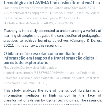
tecnológica do LAVIMAT no ensino de matemática
Fagundes, Evelyn de França; https://orcid.org/0009-0001-8905-
7657; http://lattes.cnpq.br/9481022486087904
(
Instituto Federal
de Educação, Ciência e Tecnologia do Rio Grande do
NorteBrasilNatal-Zona NorteIFRN
,
2025-03-10
)
Teaching is inherently connected to understanding a variety of
learning strategies that guide the construction of pedagogical
practices to achieve learning objectives (Camargo & Daros,
2021). In this context, this research, ...
O bibliotecário escolar como mediador da
informação em tempos de transformação digital:
um estudo exploratório
Figueiredo, Danielly Livia Adeltrudes;
http://lattes.cnpq.br/5186798920659494
(
Instituto Federal de
Educação, Ciência e Tecnologia do Rio Grande do NorteBrasilNatal-
Zona NorteIFRN
,
2025-08-15
)
This study analyzes the role of the school librarian as an
information mediator in high school in the face of
transformations driven by digital technologies. The research,
of an exploratory nature and based on a literature ...