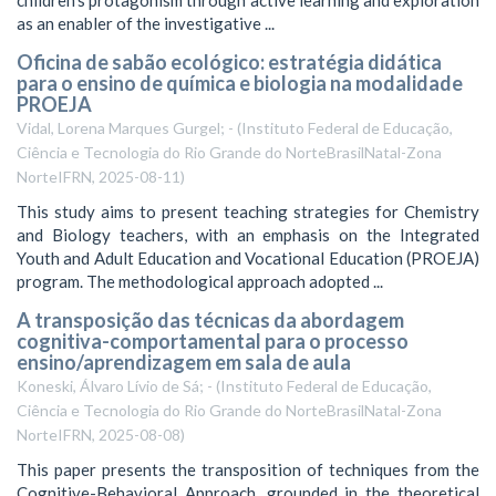
as an enabler of the investigative ...
Oficina de sabão ecológico: estratégia didática
para o ensino de química e biologia na modalidade
PROEJA
Vidal, Lorena Marques Gurgel; -
(
Instituto Federal de Educação,
Ciência e Tecnologia do Rio Grande do NorteBrasilNatal-Zona
NorteIFRN
,
2025-08-11
)
This study aims to present teaching strategies for Chemistry
and Biology teachers, with an emphasis on the Integrated
Youth and Adult Education and Vocational Education (PROEJA)
program. The methodological approach adopted ...
A transposição das técnicas da abordagem
cognitiva-comportamental para o processo
ensino/aprendizagem em sala de aula
Koneski, Álvaro Lívio de Sá; -
(
Instituto Federal de Educação,
Ciência e Tecnologia do Rio Grande do NorteBrasilNatal-Zona
NorteIFRN
,
2025-08-08
)
This paper presents the transposition of techniques from the
Cognitive-Behavioral Approach, grounded in the theoretical