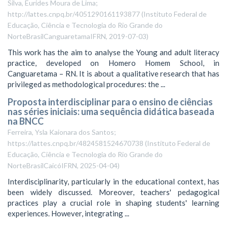
Silva, Eurides Moura de Lima;
http://lattes.cnpq.br/4051290161193877
(
Instituto Federal de
Educação, Ciência e Tecnologia do Rio Grande do
NorteBrasilCanguaretamaIFRN
,
2019-07-03
)
This work has the aim to analyse the Young and adult literacy
practice, developed on Homero Homem School, in
Canguaretama – RN. It is about a qualitative research that has
privileged as methodological procedures: the ...
Proposta interdisciplinar para o ensino de ciências
nas séries iniciais: uma sequência didática baseada
na BNCC
Ferreira, Ysla Kaionara dos Santos;
https://lattes.cnpq.br/4824581524670738
(
Instituto Federal de
Educação, Ciência e Tecnologia do Rio Grande do
NorteBrasilCaicóIFRN
,
2025-04-04
)
Interdisciplinarity, particularly in the educational context, has
been widely discussed. Moreover, teachers' pedagogical
practices play a crucial role in shaping students' learning
experiences. However, integrating ...