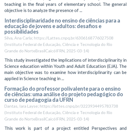
teaching in the final years of elementary school. The general
objective is to analyze the presence of ...
Interdisciplinaridade no ensino de ciências para a
educação de jovens e adultos: desafios e
possibilidades
Silva, Ana Carla; https://Lattes.cnpq.br/6306168776027508
(
Instituto Federal de Educação, Ciência e Tecnologia do Rio
Grande do NorteBrasilCaicóIFRN
,
2025-03-14
)
This study investigated the implications of interdisciplinarity in
Science education within Youth and Adult Education (EJA). The
main objective was to examine how interdisciplinarity can be
applied in Science teaching in ...
Formação do professor polivalente para o ensino
de ciências: uma análise do projeto pedagógico do
curso de pedagogia da UFRN
Dantas, Iara Layse; https://lattes.cnpq.br/3223934495783738
(
Instituto Federal de Educação, Ciência e Tecnologia do Rio
Grande do NorteBrasilCaicóIFRN
,
2025-03-14
)
This work is part of a project entitled Perspectives and