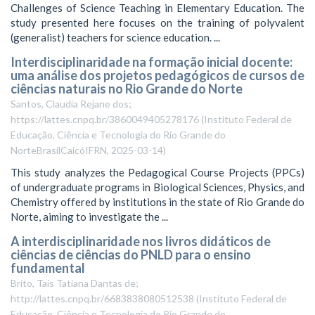
Challenges of Science Teaching in Elementary Education. The
study presented here focuses on the training of polyvalent
(generalist) teachers for science education. ...
Interdisciplinaridade na formação inicial docente:
uma análise dos projetos pedagógicos de cursos de
ciências naturais no Rio Grande do Norte
Santos, Claudia Rejane dos;
https://lattes.cnpq.br/3860049405278176
(
Instituto Federal de
Educação, Ciência e Tecnologia do Rio Grande do
NorteBrasilCaicóIFRN
,
2025-03-14
)
This study analyzes the Pedagogical Course Projects (PPCs)
of undergraduate programs in Biological Sciences, Physics, and
Chemistry offered by institutions in the state of Rio Grande do
Norte, aiming to investigate the ...
A interdisciplinaridade nos livros didáticos de
ciências de ciências do PNLD para o ensino
fundamental
Brito, Taís Tatiana Dantas de;
http://lattes.cnpq.br/6683838080512538
(
Instituto Federal de
Educação, Ciência e Tecnologia do Rio Grande do