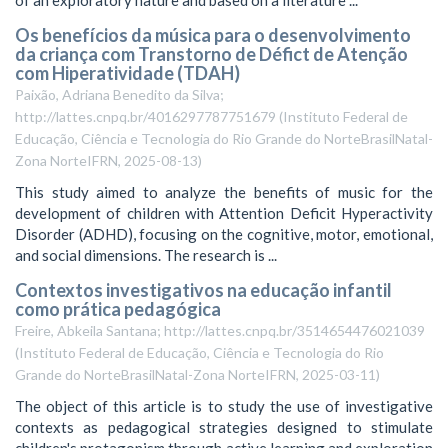
Os benefícios da música para o desenvolvimento
da criança com Transtorno de Défict de Atenção
com Hiperatividade (TDAH)
Paixão, Adriana Benedito da Silva;
http://lattes.cnpq.br/4016297787751679
(
Instituto Federal de
Educação, Ciência e Tecnologia do Rio Grande do NorteBrasilNatal-
Zona NorteIFRN
,
2025-08-13
)
This study aimed to analyze the benefits of music for the
development of children with Attention Deficit Hyperactivity
Disorder (ADHD), focusing on the cognitive, motor, emotional,
and social dimensions. The research is ...
Contextos investigativos na educação infantil
como prática pedagógica
Freire, Abkeila Santana; http://lattes.cnpq.br/3514654476021039
(
Instituto Federal de Educação, Ciência e Tecnologia do Rio
Grande do NorteBrasilNatal-Zona NorteIFRN
,
2025-03-11
)
The object of this article is to study the use of investigative
contexts as pedagogical strategies designed to stimulate
children's protagonism through active learning and exploration