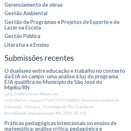
Gerenciamento de obras
Gestão Ambiental
Gestão de Programas e Projetos de Esporte e de
Lazer na Escola
Gestão Pública
Literatura e Ensino
Submissões recentes
O dualismo entre educação e trabalho no contexto
da EJA no campo : uma análise à luz do programa
EJA qualifica no Município de São José do
Mipibu/RN
Lima, Emília Greysa Ribeiro de;
http://lattes.cnpq.br/7714773773568835
(
Instituto Federal de
Educação, Ciência e Tecnologia do Rio Grande do
NorteBrasilCanguaretamaIFRN
,
2024-03-10
)
Práticas pedagógicas intencionais no ensino de
matemática: análise crítica, pedagógica e