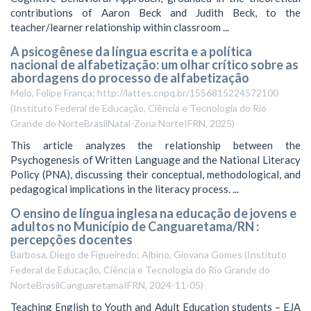
contributions of Aaron Beck and Judith Beck, to the
teacher/learner relationship within classroom ...
A psicogênese da língua escrita e a política
nacional de alfabetização: um olhar crítico sobre as
abordagens do processo de alfabetização
Melo, Felipe França; http://lattes.cnpq.br/1556815224572100
(
Instituto Federal de Educação, Ciência e Tecnologia do Rio
Grande do NorteBrasilNatal-Zona NorteIFRN
,
2025
)
This article analyzes the relationship between the
Psychogenesis of Written Language and the National Literacy
Policy (PNA), discussing their conceptual, methodological, and
pedagogical implications in the literacy process. ...
O ensino de língua inglesa na educação de jovens e
adultos no Município de Canguaretama/RN :
percepções docentes
Barbosa, Diego de Figueiredo; Albino, Giovana Gomes
(
Instituto
Federal de Educação, Ciência e Tecnologia do Rio Grande do
NorteBrasilCanguaretamaIFRN
,
2024-11-05
)
Teaching English to Youth and Adult Education students – EJA